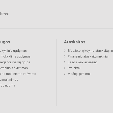
kimai
augos
Ataskaitos
okyklinis ugdymas
Biudžeto vykdymo ataskaitų rin
šmokyklinis ugdymas
Finansinių ataskaitų rinkiniai
egančių vaikų grupė
Lėšos veiklai viešinti
rmalusis švietimas
Projektai
lba mokiniams ir tėvams
Viešieji pirkimai
ų maitinimas
alpų nuoma