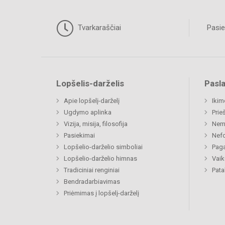
Tvarkaraščiai
Pasie
Lopšelis-darželis
Pasl
Apie lopšelį-darželį
Ikim
Ugdymo aplinka
Prie
Vizija, misija, filosofija
Nemi
Pasiekimai
Nefo
Lopšelio-darželio simboliai
Paga
Lopšelio-darželio himnas
Vaik
Tradiciniai renginiai
Pat
Bendradarbiavimas
Priėmimas į lopšelį-darželį