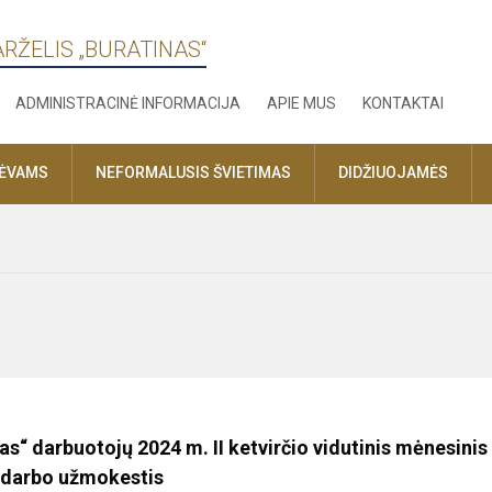
ARŽELIS „BURATINAS“
ADMINISTRACINĖ INFORMACIJA
APIE MUS
KONTAKTAI
TĖVAMS
NEFORMALUSIS ŠVIETIMAS
DIDŽIUOJAMĖS
s“ darbuotojų 2024 m. II ketvirčio vidutinis mėnesinis
darbo užmokestis