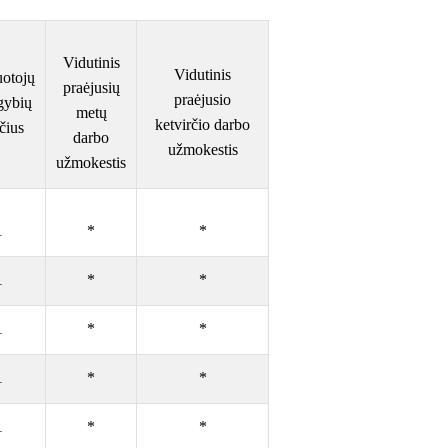
Vidutinis
Vidutinis
otojų
praėjusių
praėjusio
gybių
metų
ketvirčio darbo
čius
darbo
užmokestis
užmokestis
1
*
*
1
*
*
1
*
*
1
*
*
1
*
*