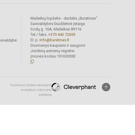
Mažeikių lopšelis - darželis „Buratinas“
Savivaldybės biudžetinė įstaiga
Sodų g. 16A, Mažeikiai 89116
Tel./ faks.
+370 443 72695
El. p.
info@buratinas.lt
avivaldybė
Duomenys kaupiami ir saugomi
Juridinių asmenų registre
Įmonės kodas 191650592
Sumanus būdas atnaujinti
mokyklos interneto
svetainę