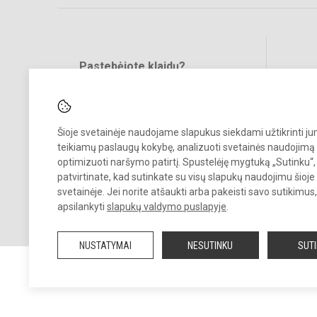
Pastebėjote klaidų?
Bend
Turite pasiūlymų?
RAŠYKITE
Šioje svetainėje naudojame slapukus siekdami užtikrinti j
teikiamų paslaugų kokybę, analizuoti svetainės naudojimą 
optimizuoti naršymo patirtį. Spustelėję mygtuką „Sutinku“,
patvirtinate, kad sutinkate su visų slapukų naudojimu šioje
svetainėje. Jei norite atšaukti arba pakeisti savo sutikimu
© 2024. Mažeikių lopšelis - darželis „Buratinas“. Visos teisės saugom
apsilankyti
slapukų valdymo puslapyje
.
Kopijuoti turinį be raštiško įstaigos administracijos sutikimo griežtai
draudžiama.
NUSTATYMAI
NESUTINKU
SUT