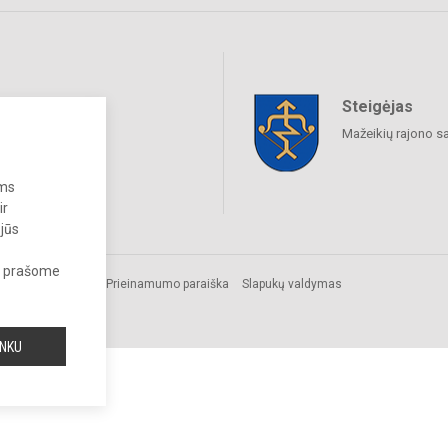
Steigėjas
raukime
Mažeikių rajono s
ums
ir
 jūs
s, prašome
os.
Prieinamumo paraiška
Slapukų valdymas
INKU