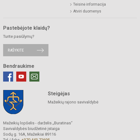
Teisinė informacija
Atviri duomenys
Pastebėjote klaidų?
Turite pasiūlymų?
RAŠYKITE
Bendraukime
Steigėjas
Mažeikių rajono savivaldybė
Mažeikių lopšelis - darželis „Buratinas“
Savivaldybės biudžetinė įstaiga
Sodų g. 16A, Mažeikiai 89116
Tel./ faks.
+370 443 72695