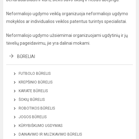
Neformaliojo ugdymo veiklą organizuoja neformaliojo ugdymo
mokyklos ar individualios veiklos patentus turintys specialistai.
Neformaliojo ugdymo užsiėmimai organizuojami ugdytinių ir jų
tėvelių pageidavimu, jie yra dalinai mokami.
BŪRELIAI
FUTBOLO BŪRELIS
KREPŠINIO BŪRELIS
KARATE BŪRELIS
ŠOKIŲ BŪRELIS
ROBOTIKOS BŪRELIS
JOGOS BŪRELIS
KŪRYBIŠKUMO UGDYMAS
DAINAVIMO IR MUZIKAVIMO BŪRELIS