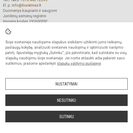
El. p.
info@buratinas.lt
Duomenys kaupiami ir saugomi
Juridinių asmenų registre
Įmonės kodas 191650592
Šioje svetainėje naudojame slapukus siekdami užtikrinti jums teikiamų
© 2024. Mažeikių lopšelis - darželis „Buratinas“. Visos teisės saugomos.
Kopijuoti turinį be raštiško įstaigos administracijos sutikimo griežtai draudžiama.
paslaugų kokybę, analizuoti svetainės naudojimą ir optimizuoti naršymo
patirtį. Spustelėję mygtuką „Sutinku“, jūs patvirtinate, kad sutinkate su visų
Prieinamumo paraiška
Slapukų valdymas
slapukų naudojimu šioje svetainėje. Jei norite atšaukti arba pakeisti savo
sutikimus, prašome apsilankyti
slapukų valdymo puslapyje
.
Sumanus būdas atnaujinti
mokyklos interneto
svetainę
NUSTATYMAI
NESUTINKU
SUTINKU