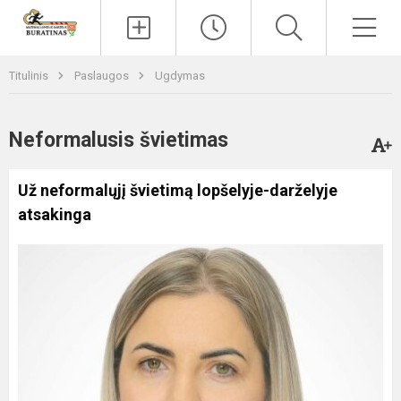
Paieška
Men
Titulinis
Paslaugos
Ugdymas
Neformalusis švietimas
Už neformalųjį švietimą lopšelyje-darželyje
atsakinga