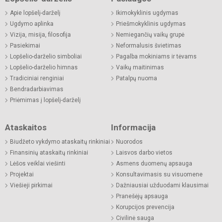
Apie lopšelį-darželį
Ikimokyklinis ugdymas
Ugdymo aplinka
Priešmokyklinis ugdymas
Vizija, misija, filosofija
Nemiegančių vaikų grupė
Pasiekimai
Neformalusis švietimas
Lopšelio-darželio simboliai
Pagalba mokiniams ir tėvams
Lopšelio-darželio himnas
Vaikų maitinimas
Tradiciniai renginiai
Patalpų nuoma
Bendradarbiavimas
Priėmimas į lopšelį-darželį
Ataskaitos
Informacija
Biudžeto vykdymo ataskaitų rinkiniai
Nuorodos
Finansinių ataskaitų rinkiniai
Laisvos darbo vietos
Lėšos veiklai viešinti
Asmens duomenų apsauga
Projektai
Konsultavimasis su visuomene
Viešieji pirkimai
Dažniausiai užduodami klausimai
Pranešėjų apsauga
Korupcijos prevencija
Civilinė sauga