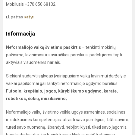
Mobilusis +370 650 68132
El. paštas
Rašyti
Informacija
Neformaliojo vaikų švietimo paskirtis
– tenkinti mokinių
pažinimo, lavinimosi ir saviraiškos poreikius, padėti jiems tapti
aktyviais visuomenės nariais.
Siekiant sudaryti sąlygas įvairiapusiam vaikų lavinimui darželyje
vaikai papildomai gali lankyti neformaliojo ugdymo būrelius:
Futbolo, krepšinio, jogos, kūrybiškumo ugdymo, karate,
robotikos, šokių, muzikavimo;
Neformaliojo vaikų švietimo veikla ugdys asmenines, socialines
ir edukacines kompetencijas: atrasti savo pomėgius, būti savimi,
turėti savo nuomonę, išbandyti, nebijoti klysti, tikėti savo jėgomis,
bendradarbiauti ir kurti, siekti savo tikslų ir nebūti abejingu.