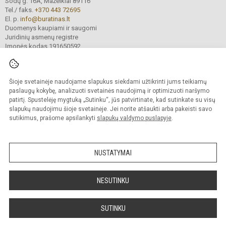
Sodų g. 16A, Mažeikiai 89116
Tel./ faks.
+370 443 72695
El. p.
info@buratinas.lt
Duomenys kaupiami ir saugomi
Juridinių asmenų registre
Įmonės kodas 191650592
Šioje svetainėje naudojame slapukus siekdami užtikrinti jums teikiamų
© 2024. Mažeikių lopšelis - darželis „Buratinas“. Visos teisės saugomos.
Kopijuoti turinį be raštiško įstaigos administracijos sutikimo griežtai draudžiama.
paslaugų kokybę, analizuoti svetainės naudojimą ir optimizuoti naršymo
patirtį. Spustelėję mygtuką „Sutinku“, jūs patvirtinate, kad sutinkate su visų
Prieinamumo paraiška
Slapukų valdymas
slapukų naudojimu šioje svetainėje. Jei norite atšaukti arba pakeisti savo
sutikimus, prašome apsilankyti
slapukų valdymo puslapyje
.
Sumanus būdas atnaujinti
mokyklos interneto
svetainę
NUSTATYMAI
NESUTINKU
SUTINKU