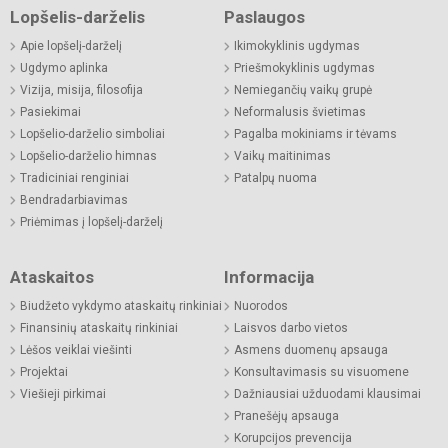
Lopšelis-darželis
Paslaugos
Apie lopšelį-darželį
Ikimokyklinis ugdymas
Ugdymo aplinka
Priešmokyklinis ugdymas
Vizija, misija, filosofija
Nemiegančių vaikų grupė
Pasiekimai
Neformalusis švietimas
Lopšelio-darželio simboliai
Pagalba mokiniams ir tėvams
Lopšelio-darželio himnas
Vaikų maitinimas
Tradiciniai renginiai
Patalpų nuoma
Bendradarbiavimas
Priėmimas į lopšelį-darželį
Ataskaitos
Informacija
Biudžeto vykdymo ataskaitų rinkiniai
Nuorodos
Finansinių ataskaitų rinkiniai
Laisvos darbo vietos
Lėšos veiklai viešinti
Asmens duomenų apsauga
Projektai
Konsultavimasis su visuomene
Viešieji pirkimai
Dažniausiai užduodami klausimai
Pranešėjų apsauga
Korupcijos prevencija