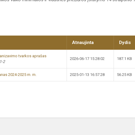
Atnaujinta
Dydis
anizavimo tvarkos aprašas
2026-06-17 15:28:02
187.1 KB
1-2
lanas 2024-2025 m. m.
2025-01-13 16:57:28
56.25 KB