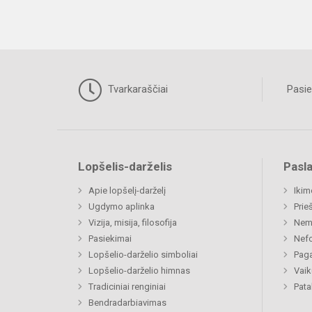
Tvarkaraščiai
Pasie
Lopšelis-darželis
Pasl
Apie lopšelį-darželį
Ikim
Ugdymo aplinka
Prie
Vizija, misija, filosofija
Nemi
Pasiekimai
Nefo
Lopšelio-darželio simboliai
Paga
Lopšelio-darželio himnas
Vaik
Tradiciniai renginiai
Pat
Bendradarbiavimas