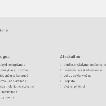
kimai
augos
Ataskaitos
okyklinis ugdymas
Biudžeto vykdymo ataskaitų rin
šmokyklinis ugdymas
Finansinių ataskaitų rinkiniai
egančių vaikų grupė
Lėšos veiklai viešinti
rmalusis švietimas
Projektai
lba mokiniams ir tėvams
Viešieji pirkimai
ų maitinimas
alpų nuoma