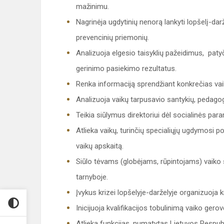
mažinimu.
Nagrinėja ugdytinių nenorą lankyti lopšelį-da
prevencinių priemonių.
Analizuoja elgesio taisyklių pažeidimus, patyč
gerinimo pasiekimo rezultatus.
Renka informaciją sprendžiant konkrečias va
Analizuoja vaikų tarpusavio santykių, pedagog
Teikia siūlymus direktoriui dėl socialinės pa
Atlieka vaikų, turinčių specialiųjų ugdymosi po
vaikų apskaitą.
Siūlo tėvams (globėjams, rūpintojams) vaiko 
tarnyboje.
Įvykus krizei lopšelyje-darželyje organizuoja
Inicijuoja kvalifikacijos tobulinimą vaiko gerovė
Atlieka funkcijas, numatytas Lietuvos Respubl