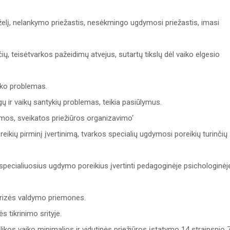
rželį, nelankymo priežastis, nesėkmingo ugdymosi priežastis, imasi
ių, teisėtvarkos pažeidimų atvejus, sutartų tikslų dėl vaiko elgesio
iko problemas.
ų ir vaikų santykių problemas, teikia pasiūlymus.
ramos, sveikatos priežiūros organizavimo‘
reikių pirminį įvertinimą, tvarkos specialių ugdymosi poreikių turinčių
specialiuosius ugdymo poreikius įvertinti pedagoginėje psichologinėj
 krizės valdymo priemones.
s tikrinimo srityje.
ikos vaiko minimalios ir vidutinės priežiūros įstatymo 14 straipsnio 