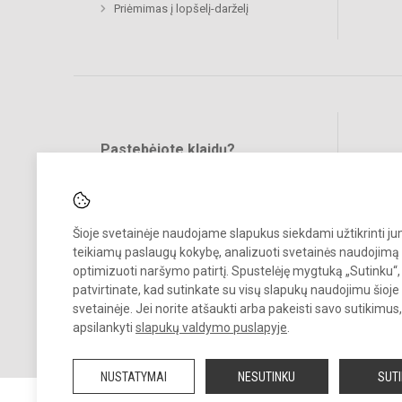
Priėmimas į lopšelį-darželį
Pastebėjote klaidų?
Bend
Turite pasiūlymų?
RAŠYKITE
Šioje svetainėje naudojame slapukus siekdami užtikrinti j
teikiamų paslaugų kokybę, analizuoti svetainės naudojimą 
optimizuoti naršymo patirtį. Spustelėję mygtuką „Sutinku“,
patvirtinate, kad sutinkate su visų slapukų naudojimu šioje
svetainėje. Jei norite atšaukti arba pakeisti savo sutikimu
© 2024. Mažeikių lopšelis - darželis „Buratinas“. Visos teisės saugom
apsilankyti
slapukų valdymo puslapyje
.
Kopijuoti turinį be raštiško įstaigos administracijos sutikimo griežtai
draudžiama.
NUSTATYMAI
NESUTINKU
SUT