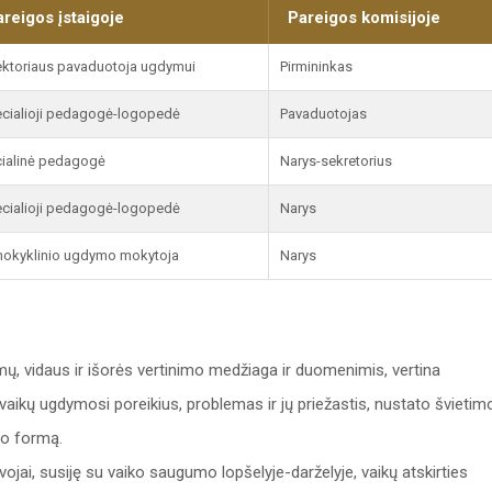
areigos įstaigoje
Pareigos komisijoje
ektoriaus pavaduotoja ugdymui
Pirmininkas
cialioji pedagogė-logopedė
Pavaduotojas
ialinė pedagogė
Narys-sekretorius
cialioji pedagogė-logopedė
Narys
mokyklinio ugdymo mokytoja
Narys
imų, vidaus ir išorės vertinimo medžiaga ir duomenimis, vertina
aikų ugdymosi poreikius, problemas ir jų priežastis, nustato švietim
mo formą.
ojai, susiję su vaiko saugumo lopšelyje-darželyje, vaikų atskirties