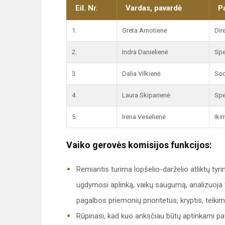
Eil. Nr.
Vardas, pavardė
P
1.
Greta Arnotienė
Dir
2.
Indra Danielienė
Spe
3.
Dalia Vilkienė
Soc
4.
Laura Skiparienė
Spe
5.
Irena Veselienė
Iki
Vaiko gerovės komisijos funkcijos:
Remiantis turima lopšelio-darželio atliktų tyr
ugdymosi aplinką, vaikų saugumą, analizuoja v
pagalbos priemonių prioritetus, kryptis, teiki
Rūpinasi, kad kuo anksčiau būtų aptinkami pav