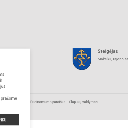
Steigėjas
raukime
Mažeikių rajono s
ums
ir
 jūs
s, prašome
os.
Prieinamumo paraiška
Slapukų valdymas
INKU