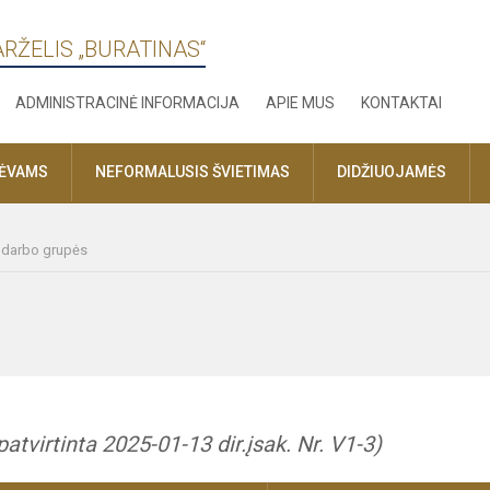
ARŽELIS „BURATINAS“
ADMINISTRACINĖ INFORMACIJA
APIE MUS
KONTAKTAI
TĖVAMS
NEFORMALUSIS ŠVIETIMAS
DIDŽIUOJAMĖS
r darbo grupės
patvirtinta 2025-01-13 dir.įsak. Nr. V1-3)