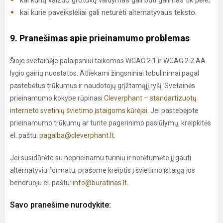
kai kurių vaizdo grotuvų valdymas gali būti galimas tik pele;
kai kurie paveikslėliai gali neturėti alternatyvaus teksto.
9. Pranešimas apie prieinamumo problemas
Šioje svetainėje palaipsniui taikomos WCAG 2.1 ir WCAG 2.2 AA
lygio gairių nuostatos. Atliekami žingsniniai tobulinimai pagal
pastebėtus trūkumus ir naudotojų grįžtamąjį ryšį. Svetainės
prieinamumo kokybe rūpinasi
Cleverphant – standartizuotų
interneto svetinių švietimo įstaigoms kūrėjai
. Jei pastebėjote
prieinamumo trūkumų ar turite pagerinimo pasiūlymų, kreipkitės
el. paštu:
pagalba@cleverphant.lt
.
Jei susidūrėte su neprieinamu turiniu ir norėtumėte jį gauti
alternatyviu formatu, prašome kreiptis į švietimo įstaigą jos
bendruoju el. paštu:
info@buratinas.lt
.
Savo pranešime nurodykite: