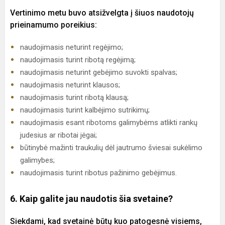
Vertinimo metu buvo atsižvelgta į šiuos naudotojų
prieinamumo poreikius:
naudojimasis neturint regėjimo;
naudojimasis turint ribotą regėjimą;
naudojimasis neturint gebėjimo suvokti spalvas;
naudojimasis neturint klausos;
naudojimasis turint ribotą klausą;
naudojimasis turint kalbėjimo sutrikimų;
naudojimasis esant ribotoms galimybėms atlikti rankų
judesius ar ribotai jėgai;
būtinybė mažinti traukulių dėl jautrumo šviesai sukėlimo
galimybes;
naudojimasis turint ribotus pažinimo gebėjimus.
6. Kaip galite jau naudotis šia svetaine?
Siekdami, kad svetainė būtų kuo patogesnė visiems,