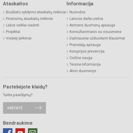
Ataskaitos
Informacija
Biudžeto vykdymo ataskaitų rinkiniai
Nuorodos
Finansinių ataskaitų rinkiniai
Laisvos darbo vietos
Lėšos veiklai viešinti
Asmens duomenų apsauga
Projektai
Konsultavimasis su visuomene
Viešieji pirkimai
Dažniausiai užduodami klausimai
Pranešėjų apsauga
Korupcijos prevencija
Civilinė sauga
Teisinė informacija
Atviri duomenys
Pastebėjote klaidų?
Turite pasiūlymų?
RAŠYKITE
Bendraukime