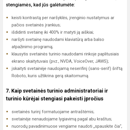
stengiamės, kad jūs galėtumėte:
keisti kontrastą per naršyklės, įrenginio nustatymus ar
pačios svetainės įrankius;
išdidinti svetainę iki 400% ir matyti ją aiškiai;
naršyti svetainę naudodami klaviatūrą arba balso
atpažinimo programą;
klausytis svetainės turinio naudodami rinkoje paplitusiais
ekrano skaitytuvais (pvz., NVDA, VoiceOver, JAWS);
įskaityti svetainėje naudojamą neserifinį (sans-serif) šriftą
Roboto, kuris užtikrina gerą skaitomumą.
7. Kaip svetainės turinio administratoriai ir
turinio kūrėjai stengiasi pakeisti įpročius
svetainės turinį formatuojame antraštėmis;
svetainėje nenaudojame lygiavimą pagal abu kraštus;
nuorodų pavadinimuose vengiame naudoti „spauskite čia“,