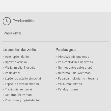
Tvarkaraščiai
Pasiekimai
Lopšelis-darželis
Paslaugos
Apie lopšelį-darželį
Ikimokyklinis ugdymas
Ugdymo aplinka
Priešmokyklinis ugdymas
Vizija, misija, filosofija
Nemiegančių vaikų grupė
Pasiekimai
Neformalusis švietimas
Lopšelio-darželio simboliai
Pagalba mokiniams ir tėvams
Lopšelio-darželio himnas
Vaikų maitinimas
Tradiciniai renginiai
Patalpų nuoma
Bendradarbiavimas
Priėmimas į lopšelį-darželį