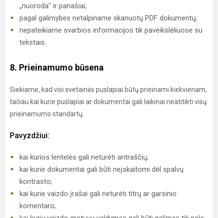
„nuoroda" ir panašiai;
pagal galimybes netalpiname skanuotų PDF dokumentų;
nepateikiame svarbios informacijos tik paveikslėliuose su
tekstais.
8. Prieinamumo būsena
Siekiame, kad visi svetainės puslapiai būtų prieinami kiekvienam,
tačiau kai kurie puslapiai ar dokumentai gali laikinai neatitikti visų
prieinamumo standartų.
Pavyzdžiui:
kai kurios lentelės gali neturėti antraščių;
kai kurie dokumentai gali būti neįskaitomi dėl spalvų
kontrasto;
kai kurie vaizdo įrašai gali neturėti titrų ar garsinio
komentaro;