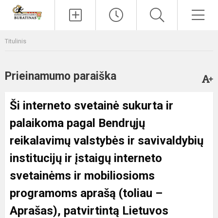
Paieška
Men
Titulinis
Prieinamumo paraiška
Ši interneto svetainė sukurta ir
palaikoma pagal
Bendrųjų
reikalavimų valstybės ir savivaldybių
institucijų ir įstaigų interneto
svetainėms ir mobiliosioms
programoms aprašą
(toliau –
Aprašas), patvirtintą Lietuvos