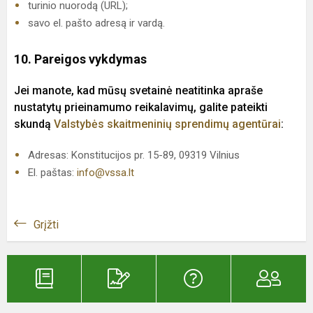
turinio nuorodą (URL);
savo el. pašto adresą ir vardą.
10. Pareigos vykdymas
Jei manote, kad mūsų svetainė neatitinka apraše
nustatytų prieinamumo reikalavimų, galite pateikti
skundą
Valstybės skaitmeninių sprendimų agentūrai
:
Adresas: Konstitucijos pr. 15-89, 09319 Vilnius
El. paštas:
info@vssa.lt
Grįžti