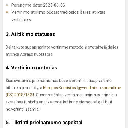
Parengimo data: 2025-06-06
Vertinimo atlikimo būdas: trečiosios šalies atliktas
vertinimas
3. Atitikimo statusas
Dėl taikyto supaprastinto vertinimo metodo ši svetainė iš dalies
atitinka Aprašo nuostatas.
4. Vertinimo metodas
Šios svetainės prieinamumas buvo įvertintas supaprastintu
būdu, kaip nustatyta
Europos Komisijos įgyvendinimo sprendime
(ES) 2018/1524
. Supaprastintas vertinimas apima pagrindinių
svetainės funkcijų analizę, todėl kai kurie elementai gali būti
neįvertinti išsamiai.
5. Tikrinti prieinamumo aspektai