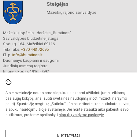
Steigėjas
Mažeikių rajono savivaldybė
Mažeikių lopšelis - darželis „Buratinas“
Savivaldybės biudžetinė įstaiga
Sodų g. 16A, Mažeikiai 89116
Tel./ faks.
+370 443 72695
El. p.
info@buratinas.lt
Duomenys kaupiami ir saugomi
Juridinių asmenų registre
Įmonės kodas 191650592
Šioje svetainėje naudojame slapukus siekdami užtikrinti jums teikiamų
© 2024. Mažeikių lopšelis - darželis „Buratinas“. Visos teisės saugomos.
Kopijuoti turinį be raštiško įstaigos administracijos sutikimo griežtai draudžiama.
paslaugų kokybę, analizuoti svetainės naudojimą ir optimizuoti naršymo
patirtį. Spustelėję mygtuką „Sutinku“, jūs patvirtinate, kad sutinkate su visų
Prieinamumo paraiška
Slapukų valdymas
slapukų naudojimu šioje svetainėje. Jei norite atšaukti arba pakeisti savo
sutikimus, prašome apsilankyti
slapukų valdymo puslapyje
.
Sumanus būdas atnaujinti
mokyklos interneto
svetainę
NUSTATYMAI