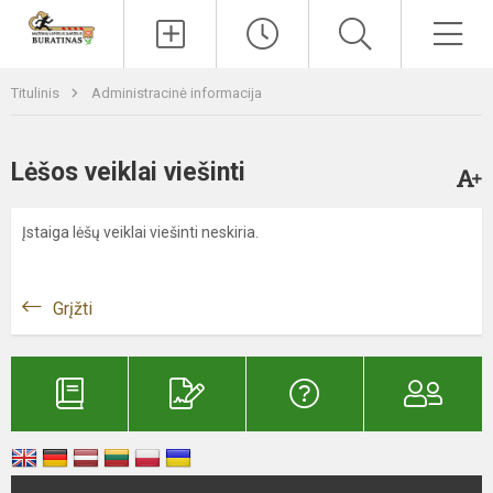
Paieška
Men
Titulinis
Administracinė informacija
Lėšos veiklai viešinti
Įstaiga lėšų veiklai viešinti neskiria.
Grįžti