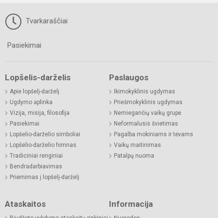
Tvarkaraščiai
Pasiekimai
Lopšelis-darželis
Paslaugos
Apie lopšelį-darželį
Ikimokyklinis ugdymas
Ugdymo aplinka
Priešmokyklinis ugdymas
Vizija, misija, filosofija
Nemiegančių vaikų grupė
Pasiekimai
Neformalusis švietimas
Lopšelio-darželio simboliai
Pagalba mokiniams ir tėvams
Lopšelio-darželio himnas
Vaikų maitinimas
Tradiciniai renginiai
Patalpų nuoma
Bendradarbiavimas
Priėmimas į lopšelį-darželį
Ataskaitos
Informacija
Biudžeto vykdymo ataskaitų rinkiniai
Nuorodos