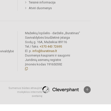
Teisinė informacija
Atviri duomenys
Mažeikių lopšelis - darželis „Buratinas“
Savivaldybės biudžetinė įstaiga
Sodų g. 16A, Mažeikiai 89116
Tel./ faks.
+370 443 72695
El. p.
info@buratinas.lt
avivaldybė
Duomenys kaupiami ir saugomi
Juridinių asmenų registre
Įmonės kodas 191650592
Sumanus būdas atnaujinti
mokyklos interneto
svetainę