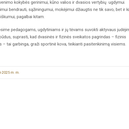
enimo kokybės gerinimui, kūno valios ir dvasios vertybių ugdymui.
ui bendrauti, sąžiningumui, mokėjimui džiaugtis ne tik savo, bet ir k
giškumui, pagalbai kitam.
ime pedagogams, ugdytiniams ir jų tėvams suvokti aktyvaus judėji
 būdus, suprasti, kad dvasinės ir fizinės sveikatos pagrindas – fizinis
 tai garbinga, graži sportinė kova, teikianti pasitenkinimą visiems.
4-2025 m. m.