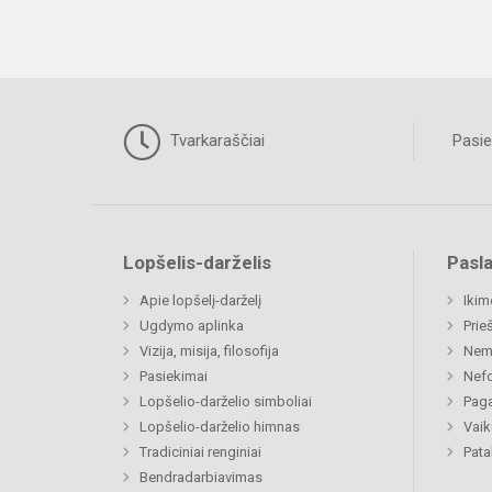
Tvarkaraščiai
Pasie
Lopšelis-darželis
Pasl
Apie lopšelį-darželį
Ikim
Ugdymo aplinka
Prie
Vizija, misija, filosofija
Nemi
Pasiekimai
Nefo
Lopšelio-darželio simboliai
Paga
Lopšelio-darželio himnas
Vaik
Tradiciniai renginiai
Pat
Bendradarbiavimas