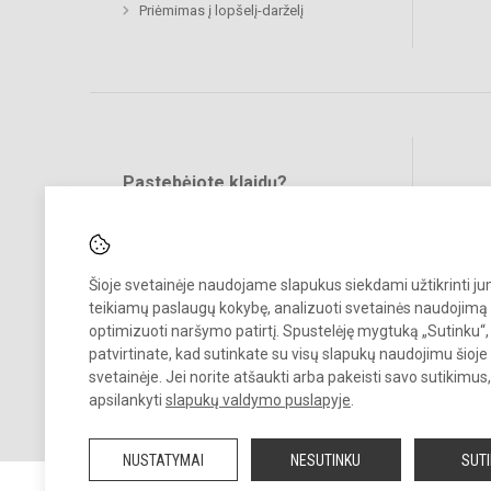
Priėmimas į lopšelį-darželį
Pastebėjote klaidų?
Bend
Turite pasiūlymų?
RAŠYKITE
Šioje svetainėje naudojame slapukus siekdami užtikrinti j
teikiamų paslaugų kokybę, analizuoti svetainės naudojimą 
optimizuoti naršymo patirtį. Spustelėję mygtuką „Sutinku“,
patvirtinate, kad sutinkate su visų slapukų naudojimu šioje
svetainėje. Jei norite atšaukti arba pakeisti savo sutikimu
© 2024. Mažeikių lopšelis - darželis „Buratinas“. Visos teisės saugom
apsilankyti
slapukų valdymo puslapyje
.
Kopijuoti turinį be raštiško įstaigos administracijos sutikimo griežtai
draudžiama.
NUSTATYMAI
NESUTINKU
SUT