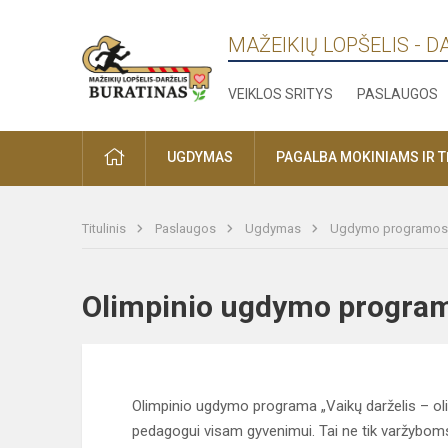
MAŽEIKIŲ LOPŠELIS - D
VEIKLOS SRITYS
PASLAUGOS
PRADŽIA
UGDYMAS
PAGALBA MOKINIAMS IR 
Titulinis
Paslaugos
Ugdymas
Ugdymo programos
Olimpinio ugdymo prog
Olimpinio ugdymo programa „Vaikų darželis – olimp
pedagogui visam gyvenimui. Tai ne tik varžybom