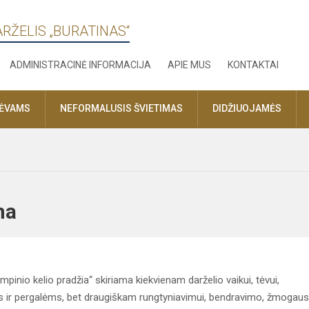
ARŽELIS „BURATINAS“
ADMINISTRACINĖ INFORMACIJA
APIE MUS
KONTAKTAI
TĖVAMS
NEFORMALUSIS ŠVIETIMAS
DIDŽIUOJAMĖS
rama
inio kelio pradžia“ skiriama kiekvienam darželio vaikui, tėvui,
s ir pergalėms, bet draugiškam rungtyniavimui, bendravimo, žmogaus