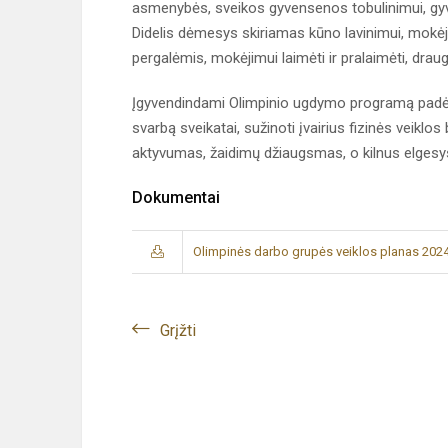
asmenybės, sveikos gyvensenos tobulinimui, gyv
Didelis dėmesys skiriamas kūno lavinimui, mokėjim
pergalėmis, mokėjimui laimėti ir pralaimėti, drau
Įgyvendindami Olimpinio ugdymo programą padės
svarbą sveikatai, sužinoti įvairius fizinės veiklos
aktyvumas, žaidimų džiaugsmas, o kilnus elgesys –
Dokumentai
Olimpinės darbo grupės veiklos planas 202
Grįžti