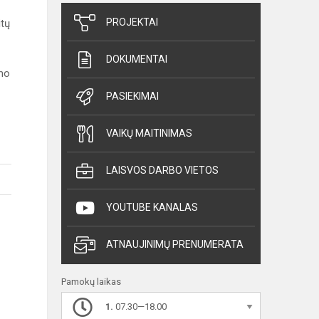
PROJEKTAI
itų
DOKUMENTAI
mo
PASIEKIMAI
VAIKŲ MAITINIMAS
LAISVOS DARBO VIETOS
YOUTUBE KANALAS
ATNAUJINIMŲ PRENUMERATA
Pamokų laikas
1.
07.30—18.00