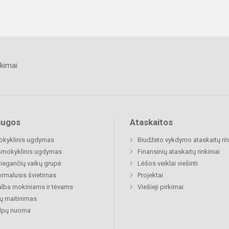
kimai
augos
Ataskaitos
okyklinis ugdymas
Biudžeto vykdymo ataskaitų rin
šmokyklinis ugdymas
Finansinių ataskaitų rinkiniai
egančių vaikų grupė
Lėšos veiklai viešinti
rmalusis švietimas
Projektai
lba mokiniams ir tėvams
Viešieji pirkimai
ų maitinimas
alpų nuoma