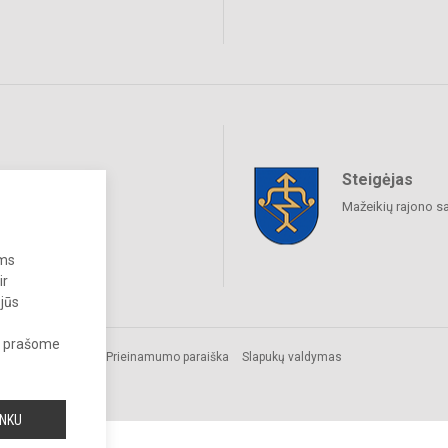
Steigėjas
raukime
Mažeikių rajono s
ums
ir
 jūs
s, prašome
os.
Prieinamumo paraiška
Slapukų valdymas
INKU