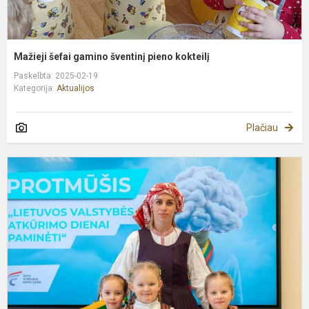
Mažieji šefai gamino šventinį pieno kokteilį
Paskelbta: 2025-02-19
Kategorija:
Aktualijos
Plačiau
L
g
s
P