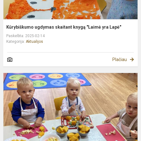
Kūrybiškumo ugdymas skaitant knygą "Laimė yra Lapė"
Paskelbta: 2025-02-14
Kategorija:
Aktualijos
Plačiau
V
ir
d
p