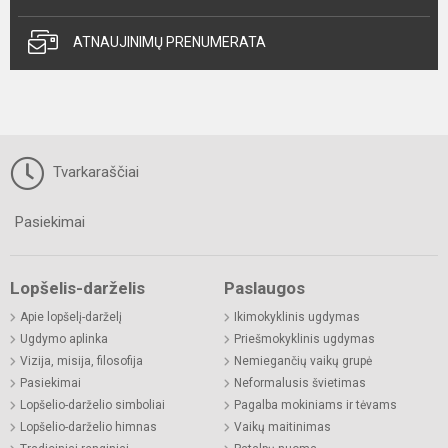
ATNAUJINIMŲ PRENUMERATA
Tvarkaraščiai
Pasiekimai
Lopšelis-darželis
Paslaugos
Apie lopšelį-darželį
Ikimokyklinis ugdymas
Ugdymo aplinka
Priešmokyklinis ugdymas
Vizija, misija, filosofija
Nemiegančių vaikų grupė
Pasiekimai
Neformalusis švietimas
Lopšelio-darželio simboliai
Pagalba mokiniams ir tėvams
Lopšelio-darželio himnas
Vaikų maitinimas