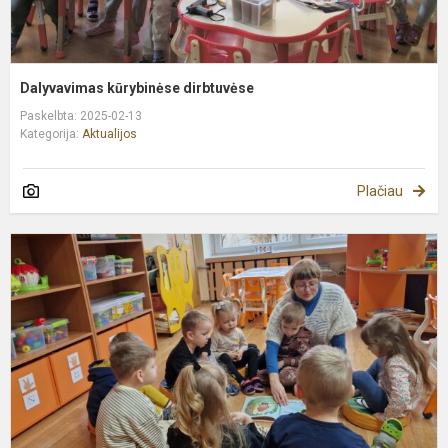
Dalyvavimas kūrybinėse dirbtuvėse
Paskelbta: 2025-02-13
Kategorija:
Aktualijos
Plačiau
U
m
k
t
ž