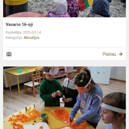
Vasario 16-oji
Paskelbta: 2025-02-14
Kategorija:
Aktualijos
Plačiau
K
u
s
k
"
y
L