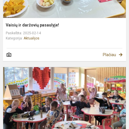
Vaisių ir daržovių pasaulyje!
Paskelbta: 2025-02-14
Kategorija:
Aktualijos
Plačiau
D
k
d