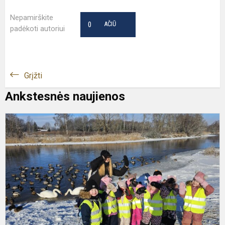
Nepamirškite
0
AČIŪ
padėkoti autoriui
Grįžti
Ankstesnės naujienos
P
P