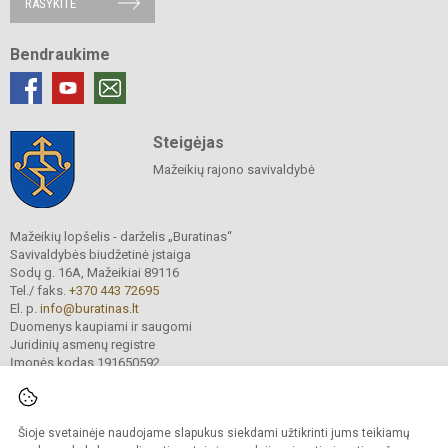
RAŠYKITE
Bendraukime
Steigėjas
Mažeikių rajono savivaldybė
Mažeikių lopšelis - darželis „Buratinas“
Savivaldybės biudžetinė įstaiga
Sodų g. 16A, Mažeikiai 89116
Tel./ faks.
+370 443 72695
El. p.
info@buratinas.lt
Duomenys kaupiami ir saugomi
Juridinių asmenų registre
Įmonės kodas 191650592
Šioje svetainėje naudojame slapukus siekdami užtikrinti jums teikiamų
© 2024. Mažeikių lopšelis - darželis „Buratinas“. Visos teisės saugomos.