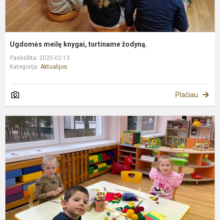
Ugdomės meilę knygai, turtiname žodyną.
Paskelbta: 2025-02-13
Kategorija:
Aktualijos
Plačiau
L
V
A
D