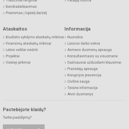
Tradiciniai renginiai
Patalpų nuoma
Bendradarbiavimas
Priėmimas į lopšelį-darželį
Ataskaitos
Informacija
Biudžeto vykdymo ataskaitų rinkiniai
Nuorodos
Finansinių ataskaitų rinkiniai
Laisvos darbo vietos
Lėšos veiklai viešinti
Asmens duomenų apsauga
Projektai
Konsultavimasis su visuomene
Viešieji pirkimai
Dažniausiai užduodami klausimai
Pranešėjų apsauga
Korupcijos prevencija
Civilinė sauga
Teisinė informacija
Atviri duomenys
Pastebėjote klaidų?
Turite pasiūlymų?