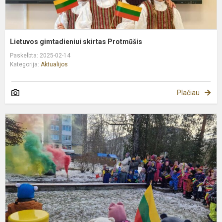
Lietuvos gimtadieniui skirtas Protmūšis
Paskelbta: 2025-02-14
Kategorija:
Aktualijos
Plačiau
V
1
oj