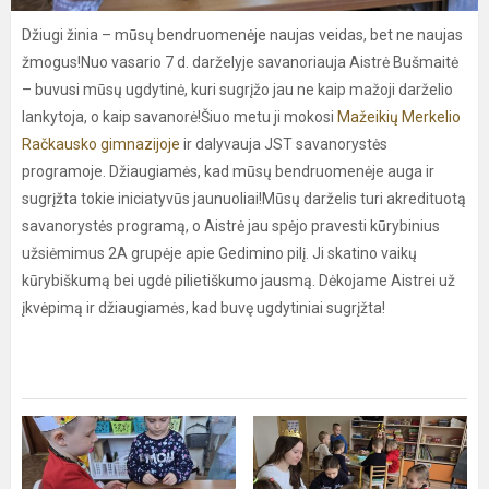
Džiugi žinia – mūsų bendruomenėje naujas veidas, bet ne naujas
žmogus!Nuo vasario 7 d. darželyje savanoriauja Aistrė Bušmaitė
– buvusi mūsų ugdytinė, kuri sugrįžo jau ne kaip mažoji darželio
lankytoja, o kaip savanorė!Šiuo metu ji mokosi
Mažeikių Merkelio
Račkausko gimnazijoje
ir dalyvauja JST savanorystės
programoje. Džiaugiamės, kad mūsų bendruomenėje auga ir
sugrįžta tokie iniciatyvūs jaunuoliai!Mūsų darželis turi akredituotą
savanorystės programą, o Aistrė jau spėjo pravesti kūrybinius
užsiėmimus 2A grupėje apie Gedimino pilį. Ji skatino vaikų
kūrybiškumą bei ugdė pilietiškumo jausmą. Dėkojame Aistrei už
įkvėpimą ir džiaugiamės, kad buvę ugdytiniai sugrįžta!