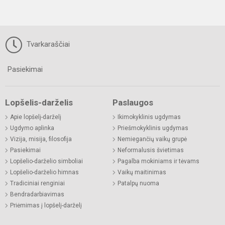
Tvarkaraščiai
Pasiekimai
Lopšelis-darželis
Paslaugos
Apie lopšelį-darželį
Ikimokyklinis ugdymas
Ugdymo aplinka
Priešmokyklinis ugdymas
Vizija, misija, filosofija
Nemiegančių vaikų grupė
Pasiekimai
Neformalusis švietimas
Lopšelio-darželio simboliai
Pagalba mokiniams ir tėvams
Lopšelio-darželio himnas
Vaikų maitinimas
Tradiciniai renginiai
Patalpų nuoma
Bendradarbiavimas
Priėmimas į lopšelį-darželį