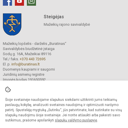
Steigėjas
Mažeikių rajono savivaldybė
Mažeikių lopšelis - darželis „Buratinas“
Savivaldybės biudžetinė įstaiga
Sodų g. 16A, Mažeikiai 89116
Tel./ faks.
+370 443 72695
El. p.
info@buratinas.lt
Duomenys kaupiami ir saugomi
Juridinių asmenų registre
Įmonės kodas 191650592
Šioje svetainėje naudojame slapukus siekdami užtikrinti jums teikiamų
© 2024. Mažeikių lopšelis - darželis „Buratinas“. Visos teisės saugomos.
Kopijuoti turinį be raštiško įstaigos administracijos sutikimo griežtai draudžiama.
paslaugų kokybę, analizuoti svetainės naudojimą ir optimizuoti naršymo
patirtį. Spustelėję mygtuką „Sutinku“, jūs patvirtinate, kad sutinkate su visų
Prieinamumo paraiška
Slapukų valdymas
slapukų naudojimu šioje svetainėje. Jei norite atšaukti arba pakeisti savo
sutikimus, prašome apsilankyti
slapukų valdymo puslapyje
.
Sumanus būdas atnaujinti
mokyklos interneto