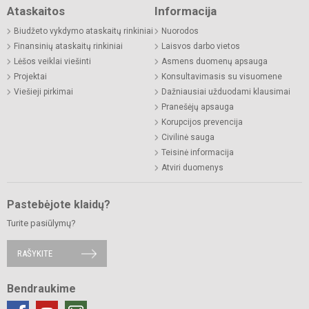
Ataskaitos
Informacija
Biudžeto vykdymo ataskaitų rinkiniai
Nuorodos
Finansinių ataskaitų rinkiniai
Laisvos darbo vietos
Lėšos veiklai viešinti
Asmens duomenų apsauga
Projektai
Konsultavimasis su visuomene
Viešieji pirkimai
Dažniausiai užduodami klausimai
Pranešėjų apsauga
Korupcijos prevencija
Civilinė sauga
Teisinė informacija
Atviri duomenys
Pastebėjote klaidų?
Turite pasiūlymų?
RAŠYKITE
Bendraukime