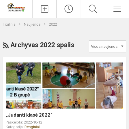
Paieška
Men
Titulinis
Naujienos
2022
RSS
Archyvas 2022 spalis
„Judanti
klasė
2022“
„Judanti klasė 2022“
Paskelbta: 2022-10-12
Kategorija:
Renginiai