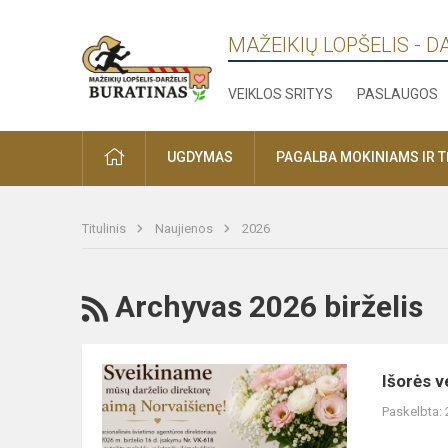
MAŽEIKIŲ LOPŠELIS - D
VEIKLOS SRITYS
PASLAUGOS
PRADŽIA
UGDYMAS
PAGALBA MOKINIAMS IR 
Titulinis
Naujienos
2026
RSS
Archyvas 2026 birželis
Išorės
Išorės v
vertinimas
Paskelbta: