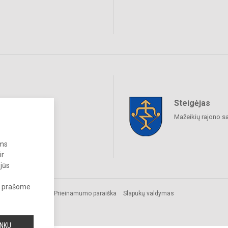
Steigėjas
raukime
Mažeikių rajono s
ums
ir
 jūs
s, prašome
os.
Prieinamumo paraiška
Slapukų valdymas
INKU