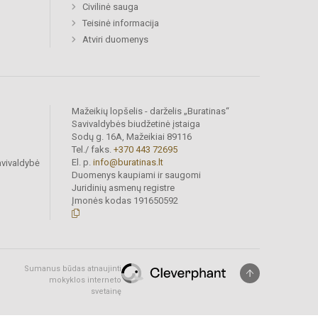
Civilinė sauga
Teisinė informacija
Atviri duomenys
Mažeikių lopšelis - darželis „Buratinas“
Savivaldybės biudžetinė įstaiga
Sodų g. 16A, Mažeikiai 89116
Tel./ faks.
+370 443 72695
El. p.
info@buratinas.lt
avivaldybė
Duomenys kaupiami ir saugomi
Juridinių asmenų registre
Įmonės kodas 191650592
Sumanus būdas atnaujinti
mokyklos interneto
svetainę