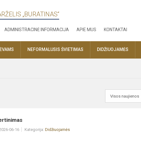
ARŽELIS „BURATINAS“
ADMINISTRACINĖ INFORMACIJA
APIE MUS
KONTAKTAI
TĖVAMS
NEFORMALUSIS ŠVIETIMAS
DIDŽIUOJAMĖS
ertinimas
 2026-06-16
Kategorija:
Didžiuojamės