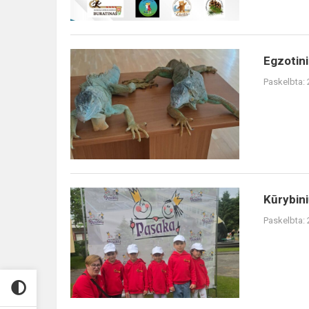
Emotional
and
Inclu...
Egzotiniai
Egzotini
gyvūnai
Paskelbta:
Kūrybinių
Kūrybini
patirčių
Paskelbta:
dirbtuvės
"Kas
gyvena
pievoje"
lopšelyje...