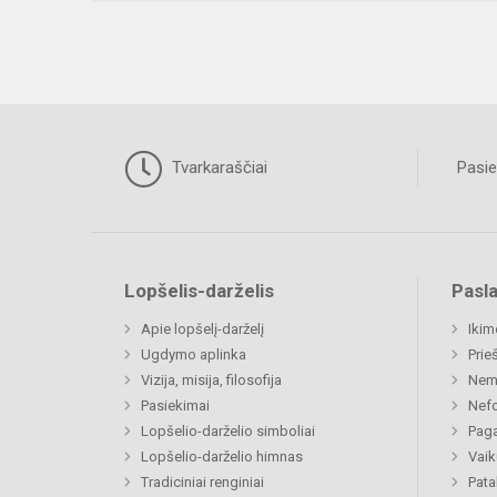
Tvarkaraščiai
Pasie
Lopšelis-darželis
Pasl
Apie lopšelį-darželį
Ikim
Ugdymo aplinka
Prie
Vizija, misija, filosofija
Nemi
Pasiekimai
Nefo
Lopšelio-darželio simboliai
Paga
Lopšelio-darželio himnas
Vaik
Tradiciniai renginiai
Pat