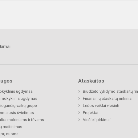
kimai
augos
Ataskaitos
okyklinis ugdymas
Biudžeto vykdymo ataskaitų rin
šmokyklinis ugdymas
Finansinių ataskaitų rinkiniai
egančių vaikų grupė
Lėšos veiklai viešinti
rmalusis švietimas
Projektai
lba mokiniams ir tėvams
Viešieji pirkimai
ų maitinimas
alpų nuoma