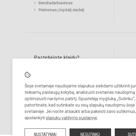
Bendradarbiavimas
Priėmimas į lopšelį-darželį
Pastebėjote klaidų?
Bend
Turite pasiūlymų?
RAŠYKITE
Šioje svetainėje naudojame slapukus siekdami užtikrinti j
teikiamų paslaugų kokybę, analizuoti svetainės naudojimą 
optimizuoti naršymo patirtį. Spustelėję mygtuką „Sutinku“,
patvirtinate, kad sutinkate su visų slapukų naudojimu šioje
svetainėje. Jei norite atšaukti arba pakeisti savo sutikimu
© 2024. Mažeikių lopšelis - darželis „Buratinas“. Visos teisės saugom
apsilankyti
slapukų valdymo puslapyje
.
Kopijuoti turinį be raštiško įstaigos administracijos sutikimo griežtai
draudžiama.
NUSTATYMAI
NESUTINKU
SUT