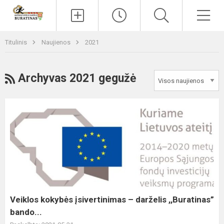
Paieška
Men
Titulinis
Naujienos
2021
RSS
Archyvas 2021 gegužė
Veiklos
kokybės
įsivertinimas
–
darželis
,,Buratinas”
bando...
Veiklos kokybės įsivertinimas – darželis ,,Buratinas”
bando...