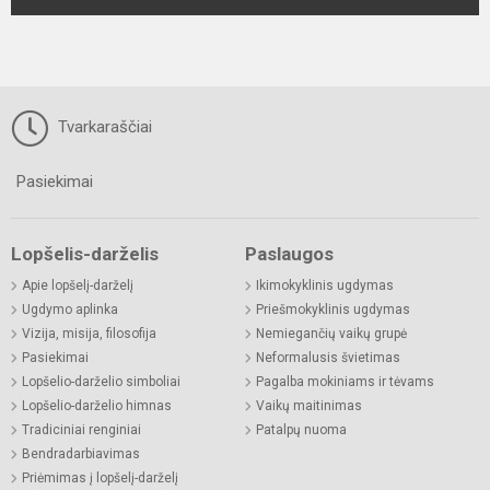
Tvarkaraščiai
Pasiekimai
Lopšelis-darželis
Paslaugos
Apie lopšelį-darželį
Ikimokyklinis ugdymas
Ugdymo aplinka
Priešmokyklinis ugdymas
Vizija, misija, filosofija
Nemiegančių vaikų grupė
Pasiekimai
Neformalusis švietimas
Lopšelio-darželio simboliai
Pagalba mokiniams ir tėvams
Lopšelio-darželio himnas
Vaikų maitinimas
Tradiciniai renginiai
Patalpų nuoma
Bendradarbiavimas
Priėmimas į lopšelį-darželį