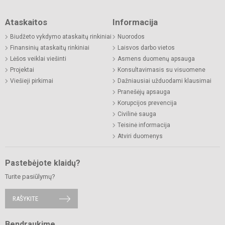
Ataskaitos
Informacija
Biudžeto vykdymo ataskaitų rinkiniai
Nuorodos
Finansinių ataskaitų rinkiniai
Laisvos darbo vietos
Lėšos veiklai viešinti
Asmens duomenų apsauga
Projektai
Konsultavimasis su visuomene
Viešieji pirkimai
Dažniausiai užduodami klausimai
Pranešėjų apsauga
Korupcijos prevencija
Civilinė sauga
Teisinė informacija
Atviri duomenys
Pastebėjote klaidų?
Turite pasiūlymų?
RAŠYKITE
Bendraukime