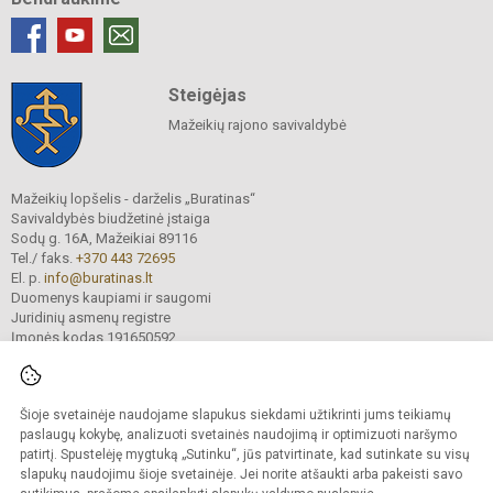
Steigėjas
Mažeikių rajono savivaldybė
Mažeikių lopšelis - darželis „Buratinas“
Savivaldybės biudžetinė įstaiga
Sodų g. 16A, Mažeikiai 89116
Tel./ faks.
+370 443 72695
El. p.
info@buratinas.lt
Duomenys kaupiami ir saugomi
Juridinių asmenų registre
Įmonės kodas 191650592
Šioje svetainėje naudojame slapukus siekdami užtikrinti jums teikiamų
© 2024. Mažeikių lopšelis - darželis „Buratinas“. Visos teisės saugomos.
Kopijuoti turinį be raštiško įstaigos administracijos sutikimo griežtai draudžiama.
paslaugų kokybę, analizuoti svetainės naudojimą ir optimizuoti naršymo
patirtį. Spustelėję mygtuką „Sutinku“, jūs patvirtinate, kad sutinkate su visų
Prieinamumo paraiška
Slapukų valdymas
slapukų naudojimu šioje svetainėje. Jei norite atšaukti arba pakeisti savo