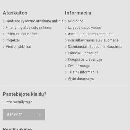
Ataskaitos
Informacija
Biudžeto vykdymo ataskaitų rinkiniai
Nuorodos
Finansinių ataskaitų rinkiniai
Laisvos darbo vietos
Lėšos veiklai viešinti
Asmens duomenų apsauga
Projektai
Konsultavimasis su visuomene
Viešieji pirkimai
Dažniausiai užduodami klausimai
Pranešėjų apsauga
Korupcijos prevencija
Civilinė sauga
Teisinė informacija
Atviri duomenys
Pastebėjote klaidų?
Turite pasiūlymų?
RAŠYKITE
Bendraukime