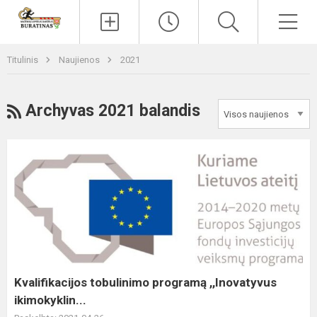
Paieška
Men
Titulinis
Naujienos
2021
RSS
Archyvas 2021 balandis
Kvalifikacijos
tobulinimo
programą
,,Inovatyvus
ikimokyklin...
Kvalifikacijos tobulinimo programą ,,Inovatyvus
ikimokyklin...