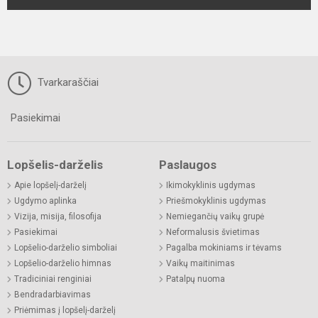
Tvarkaraščiai
Pasiekimai
Lopšelis-darželis
Paslaugos
Apie lopšelį-darželį
Ikimokyklinis ugdymas
Ugdymo aplinka
Priešmokyklinis ugdymas
Vizija, misija, filosofija
Nemiegančių vaikų grupė
Pasiekimai
Neformalusis švietimas
Lopšelio-darželio simboliai
Pagalba mokiniams ir tėvams
Lopšelio-darželio himnas
Vaikų maitinimas
Tradiciniai renginiai
Patalpų nuoma
Bendradarbiavimas
Priėmimas į lopšelį-darželį