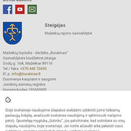
Steigėjas
Mažeikių rajono savivaldybė
Mažeikių lopšelis - darželis „Buratinas“
Savivaldybės biudžetinė įstaiga
Sodų g. 16A, Mažeikiai 89116
Tel./ faks.
+370 443 72695
El. p.
info@buratinas.lt
Duomenys kaupiami ir saugomi
Juridinių asmenų registre
Įmonės kodas 191650592
Šioje svetainėje naudojame slapukus siekdami užtikrinti jums teikiamų
© 2024. Mažeikių lopšelis - darželis „Buratinas“. Visos teisės saugomos.
Kopijuoti turinį be raštiško įstaigos administracijos sutikimo griežtai draudžiama.
paslaugų kokybę, analizuoti svetainės naudojimą ir optimizuoti naršymo
patirtį. Spustelėję mygtuką „Sutinku“, jūs patvirtinate, kad sutinkate su visų
Prieinamumo paraiška
Slapukų valdymas
slapukų naudojimu šioje svetainėje. Jei norite atšaukti arba pakeisti savo