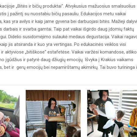
kacijoje „Bitės ir bičių produktai“. Atvykusius mažuosius smalsuolius
istis į pažintį su nuostabiu bičių pasauliu. Edukacijos metu vaikai
, kas yra avilys ir kaip jame gyvena bei darbuojasi bitės. Mažieji dalyvi
 darbais ir svarba gamtai. Taip pat vaikai išgirdo daug įdomių faktų
mogui. Didelio susidomėjimo sulaukė medaus degustacija. Vaikai ragav
kaip jis atsiranda ir kuo yra vertingas. Po edukacinės veiklos visi
 ir aktyviose „bitiškose“ estafetėse. Vaikai varžėsi komandose, atliko
mo įgūdžius ir patyrė daug džiugių emocijų. Išvyka į Krakius vaikams
tus, bet ir gerų emocijų bei nepamirštamų akimirkų. Tai buvo turininga i