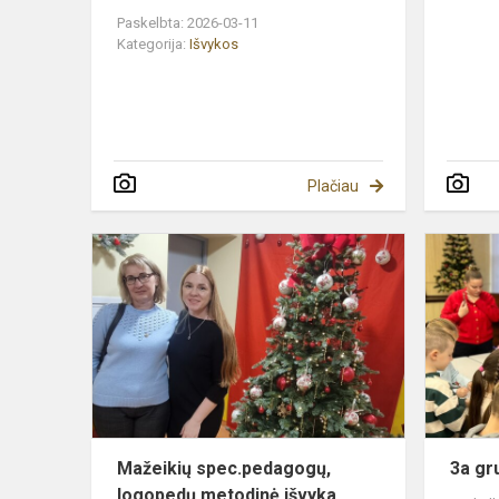
Paskelbta: 2026-03-11
Kategorija:
Išvykos
Plačiau
Mažeikių
spec.pedag
logopedų
metodinė
išvyka
Mažeikių spec.pedagogų,
3a gr
logopedų metodinė išvyka