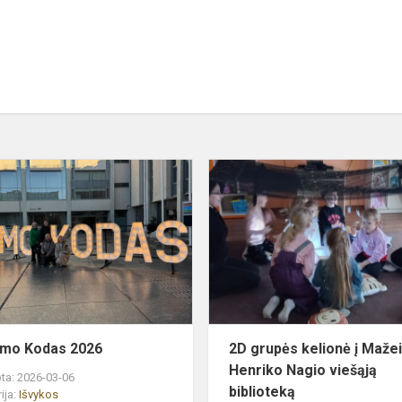
Švietimo
Kodas
2026
omybės
imo Kodas 2026
2D grupės kelionė į Mažei
Henriko Nagio viešąją
ta: 2026-03-06
biblioteką
ija:
Išvykos