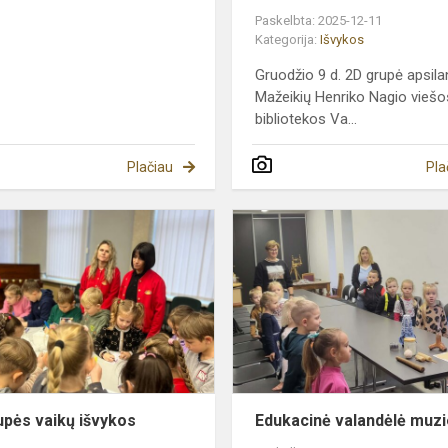
Paskelbta: 2025-12-11
Kategorija:
Išvykos
Gruodžio 9 d. 2D grupė apsil
Mažeikių Henriko Nagio viešo
bibliotekos Va...
Plačiau
Pla
3a
ogų,
grupės
vaikų
išvykos
upės vaikų išvykos
Edukacinė valandėlė muzi