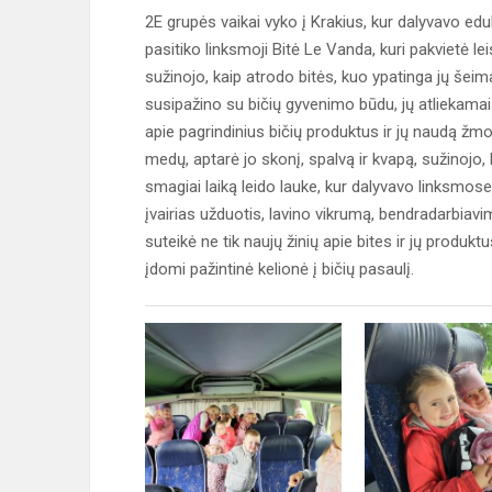
2E grupės vaikai vyko į Krakius, kur dalyvavo edu
pasitiko linksmoji Bitė Le Vanda, kuri pakvietė le
sužinojo, kaip atrodo bitės, kuo ypatinga jų šeima
susipažino su bičių gyvenimo būdu, jų atliekamais
apie pagrindinius bičių produktus ir jų naudą ž
medų, aptarė jo skonį, spalvą ir kvapą, sužinojo, 
smagiai laiką leido lauke, kur dalyvavo linksmose
įvairias užduotis, lavino vikrumą, bendradarbiavi
suteikė ne tik naujų žinių apie bites ir jų produk
įdomi pažintinė kelionė į bičių pasaulį.