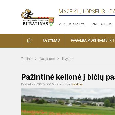
MAŽEIKIŲ LOPŠELIS - D
VEIKLOS SRITYS
PASLAUGOS
PRADŽIA
UGDYMAS
PAGALBA MOKINIAMS IR 
Titulinis
Naujienos
Išvykos
Pažintinė kelionė į bičių pa
Paskelbta: 2026-06-15
Kategorija:
Išvykos