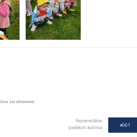
Alina Jarošiūnienė
Nepamirškite
1
AČIŪ
padėkoti autoriui