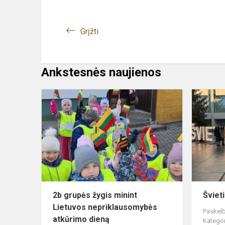
Grįžti
Ankstesnės naujienos
2b
grupės
žygis
minint
Lietuvos
nepriklaus
atkūrimo
d...
2b grupės žygis minint
Šviet
Lietuvos nepriklausomybės
Paskelb
atkūrimo dieną
Kategor