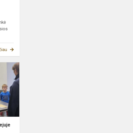
ankė
sios
čiau
Edukacinė
valandėlė
muziejuje
ejuje