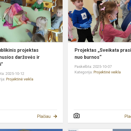
"Atgimusios
daržovės
ir
vaisiai"
blikinis projektas
Projektas „Sveikata pras
musios daržovės ir
nuo burnos“
i"
Paskelbta: 2025-10-07
Kategorija:
Projektinė veikla
ta: 2025-10-12
ija:
Projektinė veikla
Plačiau
Pla