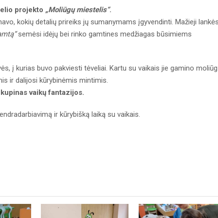
elio projekto
„Moliūgų miestelis“
.
navo, kokių detalių prireiks jų sumanymams įgyvendinti. Mažieji lankės
amtą“
semėsi idėjų bei rinko gamtines medžiagas būsimiems
s, į kurias buvo pakviesti tėveliai. Kartu su vaikais jie gamino moliū
 ir dalijosi kūrybinėmis mintimis.
 kupinas vaikų fantazijos.
ndradarbiavimą ir kūrybišką laiką su vaikais.