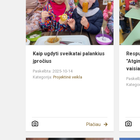
sveikatai
palankius
įpročius
Kaip ugdyti sveikatai palankius
Respu
įpročius
"Atgi
vaisia
Paskelbta: 2025-10-14
Kategorija:
Projektinė veikla
Paskelb
Kategor
Plačiau