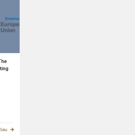
Tarptautinis
seminaras
„The
Project
Compass:
Navigating
Ide...
The
ting
čiau