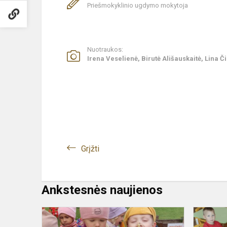
Priešmokyklinio ugdymo mokytoja
Nuotraukos:
Irena Veselienė, Birutė Ališauskaitė, Lina Č
Grįžti
Ankstesnės naujienos
Kaip
ugdyti