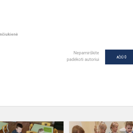
inčiukienė
Nepamirškite
0
AČIŪ
padėkoti autoriui
Respublikinis
projektas