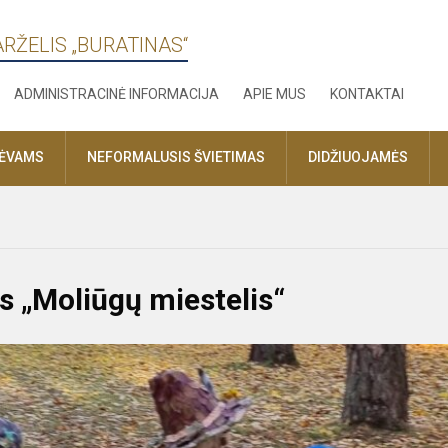
ARŽELIS „BURATINAS“
ADMINISTRACINĖ INFORMACIJA
APIE MUS
KONTAKTAI
TĖVAMS
NEFORMALUSIS ŠVIETIMAS
DIDŽIUOJAMĖS
as „Moliūgų miestelis“