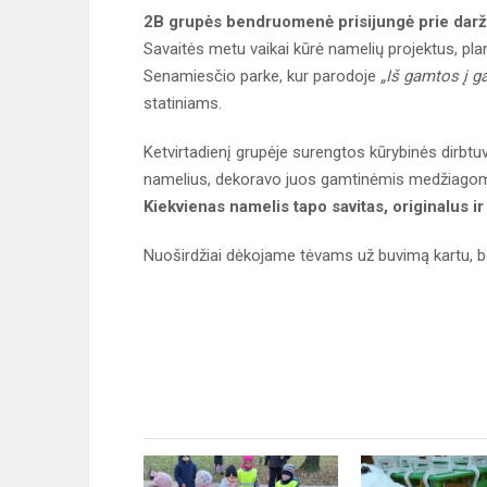
2B grupės bendruomenė prisijungė prie darž
Savaitės metu vaikai kūrė namelių projektus, pla
Senamiesčio parke, kur parodoje
„Iš gamtos į g
statiniams.
Ketvirtadienį grupėje surengtos kūrybinės dirbtuvė
namelius, dekoravo juos gamtinėmis medžiagomis
Kiekvienas namelis tapo savitas, originalus ir
Nuoširdžiai dėkojame tėvams už buvimą kartu, be