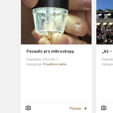
Pasaulis
pro
mikroskopą
Pasaulis pro mikroskopą
„Aš –
Paskelbta: 2025-09-11
Paskelb
Kategorija:
Projektinė veikla
Kategor
Plačiau