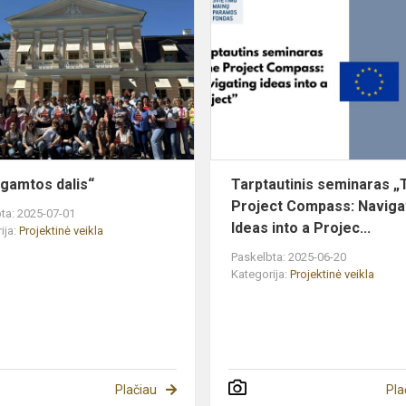
„Aš
–
gamtos
dalis“
 gamtos dalis“
Tarptautinis seminaras „
Project Compass: Naviga
ta: 2025-07-01
Ideas into a Projec...
ija:
Projektinė veikla
Paskelbta: 2025-06-20
Kategorija:
Projektinė veikla
Plačiau
Pla