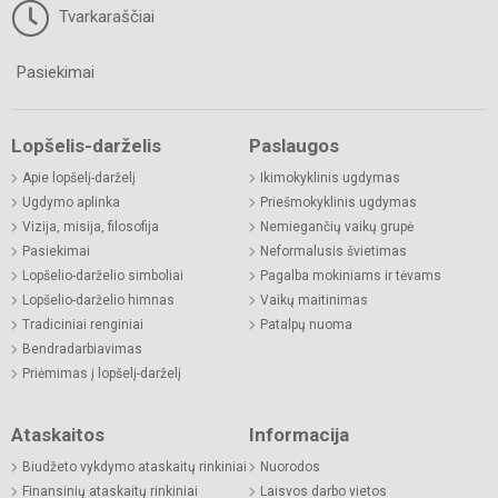
Tvarkaraščiai
Pasiekimai
Lopšelis-darželis
Paslaugos
Apie lopšelį-darželį
Ikimokyklinis ugdymas
Ugdymo aplinka
Priešmokyklinis ugdymas
Vizija, misija, filosofija
Nemiegančių vaikų grupė
Pasiekimai
Neformalusis švietimas
Lopšelio-darželio simboliai
Pagalba mokiniams ir tėvams
Lopšelio-darželio himnas
Vaikų maitinimas
Tradiciniai renginiai
Patalpų nuoma
Bendradarbiavimas
Priėmimas į lopšelį-darželį
Ataskaitos
Informacija
Biudžeto vykdymo ataskaitų rinkiniai
Nuorodos
Finansinių ataskaitų rinkiniai
Laisvos darbo vietos