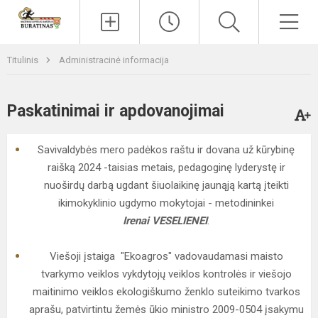
Paieška
Men
Titulinis
Administracinė informacija
Paskatinimai ir apdovanojimai
Savivaldybės mero padėkos raštu ir dovana už kūrybinę
raišką 2024 -taisias metais, pedagoginę lyderystę ir
nuoširdų darbą ugdant šiuolaikinę jaunąją kartą įteikti
ikimokyklinio ugdymo mokytojai - metodininkei
Irenai VESELIENEI
.
Viešoji įstaiga "Ekoagros" vadovaudamasi maisto
tvarkymo veiklos vykdytojų veiklos kontrolės ir viešojo
maitinimo veiklos ekologiškumo ženklo suteikimo tvarkos
aprašu, patvirtintu žemės ūkio ministro 2009-0504 įsakymu