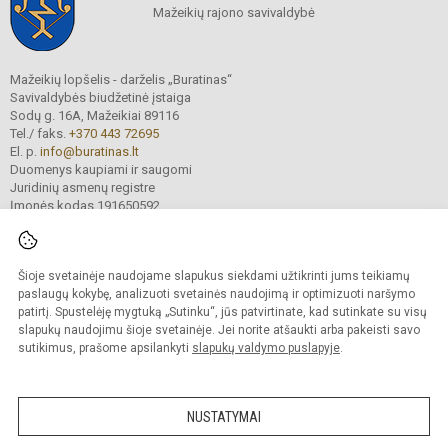
Mažeikių rajono savivaldybė
Mažeikių lopšelis - darželis „Buratinas“
Savivaldybės biudžetinė įstaiga
Sodų g. 16A, Mažeikiai 89116
Tel./ faks.
+370 443 72695
El. p.
info@buratinas.lt
Duomenys kaupiami ir saugomi
Juridinių asmenų registre
Įmonės kodas 191650592
Šioje svetainėje naudojame slapukus siekdami užtikrinti jums teikiamų
© 2024. Mažeikių lopšelis - darželis „Buratinas“. Visos teisės saugomos.
Kopijuoti turinį be raštiško įstaigos administracijos sutikimo griežtai draudžiama.
paslaugų kokybę, analizuoti svetainės naudojimą ir optimizuoti naršymo
patirtį. Spustelėję mygtuką „Sutinku“, jūs patvirtinate, kad sutinkate su visų
Prieinamumo paraiška
Slapukų valdymas
slapukų naudojimu šioje svetainėje. Jei norite atšaukti arba pakeisti savo
sutikimus, prašome apsilankyti
slapukų valdymo puslapyje
.
Sumanus būdas atnaujinti
mokyklos interneto
svetainę
NUSTATYMAI