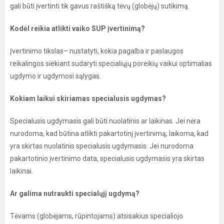
gali būti įvertinti tik gavus raštišką tėvų (globėjų) sutikimą.
Kodėl reikia atlikti vaiko SUP įvertinimą?
Įvertinimo tikslas– nustatyti, kokia pagalba ir paslaugos
reikalingos siekiant sudaryti specialiųjų poreikių vaikui optimalias
ugdymo ir ugdymosi sąlygas.
Kokiam laikui skiriamas specialusis ugdymas?
Specialusis ugdymasis gali būti nuolatinis ar laikinas. Jei nėra
nurodoma, kad būtina atlikti pakartotinį įvertinimą, laikoma, kad
yra skirtas nuolatinis specialusis ugdymasis. Jei nurodoma
pakartotinio įvertinimo data, specialusis ugdymasis yra skirtas
laikinai.
Ar galima nutraukti specialųjį ugdymą?
Tėvams (globėjams, rūpintojams) atsisakius specialiojo