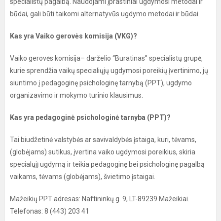
specialistų pagalbą. Naudojami įprastiniai ugdymosi metodai ir
būdai, gali būti taikomi alternatyvūs ugdymo metodai ir būdai.
Kas yra Vaiko gerovės komisija (VKG)?
Vaiko gerovės komisija– darželio “Buratinas” specialistų grupė,
kurie sprendžia vaikų specialiųjų ugdymosi poreikių įvertinimo, jų
siuntimo į pedagoginę psichologinę tarnybą (PPT), ugdymo
organizavimo ir mokymo turinio klausimus.
Kas yra pedagoginė psichologinė tarnyba (PPT)?
Tai biudžetinė valstybės ar savivaldybės įstaiga, kuri, tėvams,
(globėjams) sutikus, įvertina vaiko ugdymosi poreikius, skiria
specialųjį ugdymą ir teikia pedagoginę bei psichologinę pagalbą
vaikams, tėvams (globėjams), švietimo įstaigai.
Mažeikių PPT adresas: Naftininkų g. 9, LT-89239 Mažeikiai.
Telefonas: 8 (443) 203 41