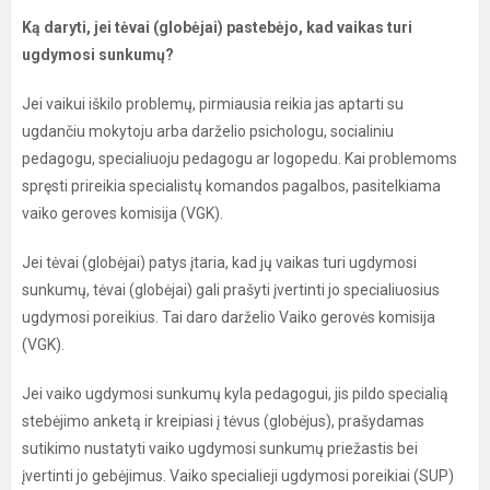
Ką daryti, jei tėvai (globėjai) pastebėjo, kad vaikas turi
ugdymosi sunkumų?
Jei vaikui iškilo problemų, pirmiausia reikia jas aptarti su
ugdančiu mokytoju arba darželio psichologu, socialiniu
pedagogu, specialiuoju pedagogu ar logopedu. Kai problemoms
spręsti prireikia specialistų komandos pagalbos, pasitelkiama
vaiko geroves komisija (VGK).
Jei tėvai (globėjai) patys įtaria, kad jų vaikas turi ugdymosi
sunkumų, tėvai (globėjai) gali prašyti įvertinti jo specialiuosius
ugdymosi poreikius. Tai daro darželio Vaiko gerovės komisija
(VGK).
Jei vaiko ugdymosi sunkumų kyla pedagogui, jis pildo specialią
stebėjimo anketą ir kreipiasi į tėvus (globėjus), prašydamas
sutikimo nustatyti vaiko ugdymosi sunkumų priežastis bei
įvertinti jo gebėjimus. Vaiko specialieji ugdymosi poreikiai (SUP)