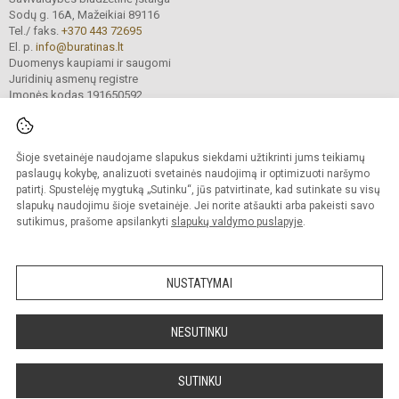
Sodų g. 16A, Mažeikiai 89116
Tel./ faks.
+370 443 72695
El. p.
info@buratinas.lt
Duomenys kaupiami ir saugomi
Juridinių asmenų registre
Įmonės kodas 191650592
Šioje svetainėje naudojame slapukus siekdami užtikrinti jums teikiamų
© 2024. Mažeikių lopšelis - darželis „Buratinas“. Visos teisės saugomos.
Kopijuoti turinį be raštiško įstaigos administracijos sutikimo griežtai draudžiama.
paslaugų kokybę, analizuoti svetainės naudojimą ir optimizuoti naršymo
patirtį. Spustelėję mygtuką „Sutinku“, jūs patvirtinate, kad sutinkate su visų
Prieinamumo paraiška
Slapukų valdymas
slapukų naudojimu šioje svetainėje. Jei norite atšaukti arba pakeisti savo
sutikimus, prašome apsilankyti
slapukų valdymo puslapyje
.
Sumanus būdas atnaujinti
mokyklos interneto
svetainę
NUSTATYMAI
NESUTINKU
SUTINKU