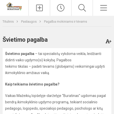
Paieška
Men
Titulinis
Paslaugos
Pagalba mokiniams ir tėvams
Švietimo pagalba
Švietimo pagalba
– tai specialistų vykdoma veikla, leidžianti
didinti vaiko ugdymo(si) kokybę. Pagalbos
teikimo tikslas – padėti tėvams (globėjams) veiksmingai ugdyti
ikimokyklinio amžiaus vaiką.
Kaip teikiama švietimo pagalba?
Vaikas Mažeikių lopšelyje-darželyje “Buratinas” ugdomas pagal
bendrą ikimokyklinio ugdymo programą, teikiant socialinio
pedagogo, logopedo, specialiojo pedagogo, psichologo ar kitų