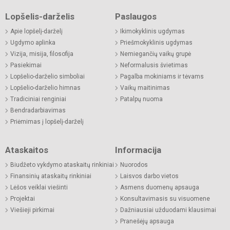
Lopšelis-darželis
Paslaugos
Apie lopšelį-darželį
Ikimokyklinis ugdymas
Ugdymo aplinka
Priešmokyklinis ugdymas
Vizija, misija, filosofija
Nemiegančių vaikų grupė
Pasiekimai
Neformalusis švietimas
Lopšelio-darželio simboliai
Pagalba mokiniams ir tėvams
Lopšelio-darželio himnas
Vaikų maitinimas
Tradiciniai renginiai
Patalpų nuoma
Bendradarbiavimas
Priėmimas į lopšelį-darželį
Ataskaitos
Informacija
Biudžeto vykdymo ataskaitų rinkiniai
Nuorodos
Finansinių ataskaitų rinkiniai
Laisvos darbo vietos
Lėšos veiklai viešinti
Asmens duomenų apsauga
Projektai
Konsultavimasis su visuomene
Viešieji pirkimai
Dažniausiai užduodami klausimai
Pranešėjų apsauga