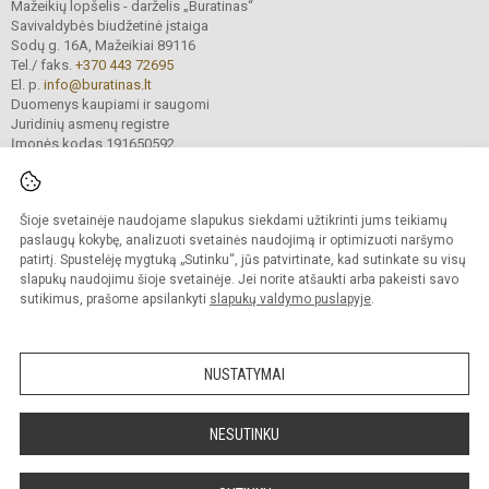
Mažeikių lopšelis - darželis „Buratinas“
Savivaldybės biudžetinė įstaiga
Sodų g. 16A, Mažeikiai 89116
Tel./ faks.
+370 443 72695
El. p.
info@buratinas.lt
Duomenys kaupiami ir saugomi
Juridinių asmenų registre
Įmonės kodas 191650592
Šioje svetainėje naudojame slapukus siekdami užtikrinti jums teikiamų
© 2024. Mažeikių lopšelis - darželis „Buratinas“. Visos teisės saugomos.
Kopijuoti turinį be raštiško įstaigos administracijos sutikimo griežtai draudžiama.
paslaugų kokybę, analizuoti svetainės naudojimą ir optimizuoti naršymo
patirtį. Spustelėję mygtuką „Sutinku“, jūs patvirtinate, kad sutinkate su visų
Prieinamumo paraiška
Slapukų valdymas
slapukų naudojimu šioje svetainėje. Jei norite atšaukti arba pakeisti savo
sutikimus, prašome apsilankyti
slapukų valdymo puslapyje
.
Sumanus būdas atnaujinti
mokyklos interneto
svetainę
NUSTATYMAI
NESUTINKU