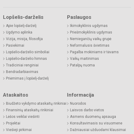
Lopšelis-darželis
Paslaugos
Apie lopšelį-darželį
Ikimokyklinis ugdymas
Ugdymo aplinka
Priešmokyklinis ugdymas
Vizija, misija, filosofija
Nemiegančių vaikų grupė
Pasiekimai
Neformalusis švietimas
Lopšelio-darželio simboliai
Pagalba mokiniams ir tėvams
Lopšelio-darželio himnas
Vaikų maitinimas
Tradiciniai renginiai
Patalpų nuoma
Bendradarbiavimas
Priėmimas į lopšelį-darželį
Ataskaitos
Informacija
Biudžeto vykdymo ataskaitų rinkiniai
Nuorodos
Finansinių ataskaitų rinkiniai
Laisvos darbo vietos
Lėšos veiklai viešinti
Asmens duomenų apsauga
Projektai
Konsultavimasis su visuomene
Viešieji pirkimai
Dažniausiai užduodami klausimai