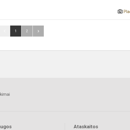
Pla
1
2
kimai
augos
Ataskaitos