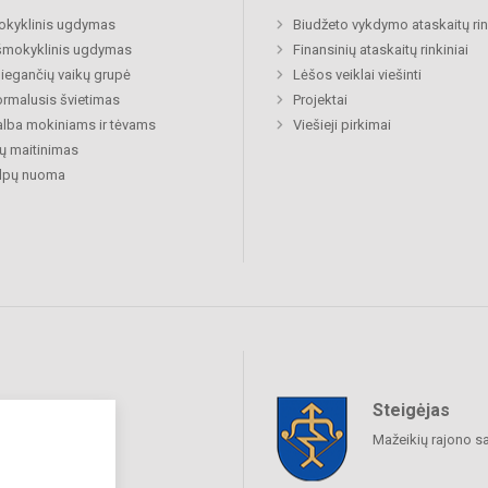
okyklinis ugdymas
Biudžeto vykdymo ataskaitų rin
šmokyklinis ugdymas
Finansinių ataskaitų rinkiniai
egančių vaikų grupė
Lėšos veiklai viešinti
rmalusis švietimas
Projektai
lba mokiniams ir tėvams
Viešieji pirkimai
ų maitinimas
alpų nuoma
Steigėjas
raukime
Mažeikių rajono s