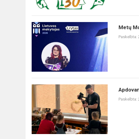
Metų
Metų Mo
Mokytojas
Paskelbta:
2026
apdovanojimai
Apdovanojimai
Apdovan
Lietuvos
Paskelbta:
mokytojas
2026