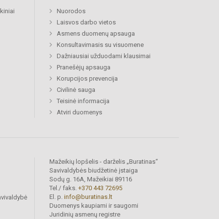
kiniai
Nuorodos
Laisvos darbo vietos
Asmens duomenų apsauga
Konsultavimasis su visuomene
Dažniausiai užduodami klausimai
Pranešėjų apsauga
Korupcijos prevencija
Civilinė sauga
Teisinė informacija
Atviri duomenys
Mažeikių lopšelis - darželis „Buratinas“
Savivaldybės biudžetinė įstaiga
Sodų g. 16A, Mažeikiai 89116
Tel./ faks.
+370 443 72695
El. p.
info@buratinas.lt
avivaldybė
Duomenys kaupiami ir saugomi
Juridinių asmenų registre