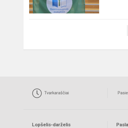
i...
Tvarkaraščiai
Pasie
Lopšelis-darželis
Pasl