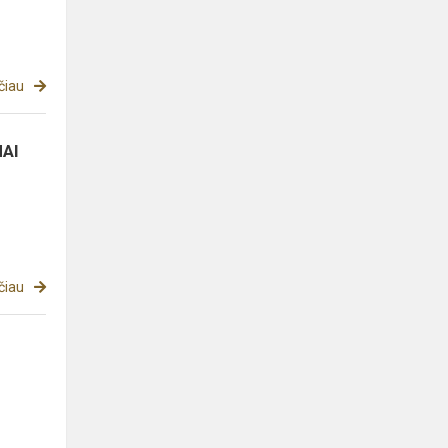
čiau
MAI
čiau