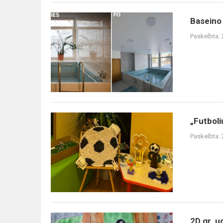
Baseino
Baseino
atidarymas
Paskelbta:
„Futboliuko“
„Futboli
paroda
Paskelbta:
2D
2D gr. u