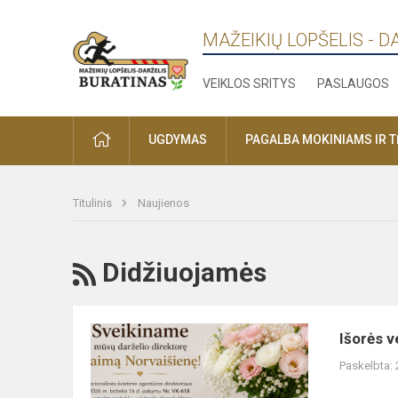
MAŽEIKIŲ LOPŠELIS - D
VEIKLOS SRITYS
PASLAUGOS
PRADŽIA
UGDYMAS
PAGALBA MOKINIAMS IR 
Titulinis
Naujienos
RSS
Didžiuojamės
Išorės
Išorės v
vertinimas
Paskelbta: