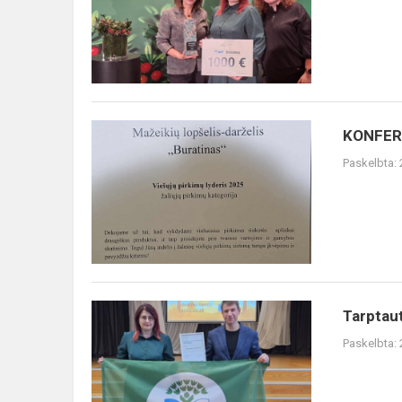
Mokykla
2030"
KONFERENCIJA
KONFERE
|
Paskelbta:
2025
VIEŠŲJŲ
PIRKIMŲ
LYDERIŲ
APDOVANOJIMAI
Tarptautinės
Tarptaut
Gamtosauginių
Paskelbta:
mokyklų
programos
sertifikatas