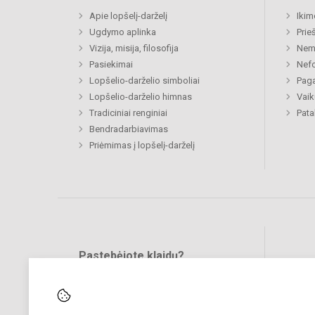
Apie lopšelį-darželį
Ikim
Ugdymo aplinka
Prie
Vizija, misija, filosofija
Nemi
Pasiekimai
Nefo
Lopšelio-darželio simboliai
Paga
Lopšelio-darželio himnas
Vaik
Tradiciniai renginiai
Pat
Bendradarbiavimas
Priėmimas į lopšelį-darželį
Pastebėjote klaidų?
Bend
Turite pasiūlymų?
RAŠYKITE