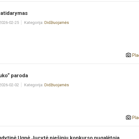
 atidarymas
 2026-02-25
Kategorija:
Didžiuojamės
Pla
uko“ paroda
 2026-02-02
Kategorija:
Didžiuojamės
Pla
gdytinė Ugnė Jucytė piešinių konkurso nugalėtoja