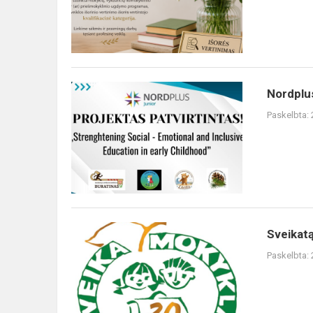
Nordplus
Nordplus
Junior
Paskelbta:
-
„Strengthening
Social-
Emotional
and
Inclu...
Sveikatą
Sveikatą
stiprinanti
Paskelbta:
mokykla