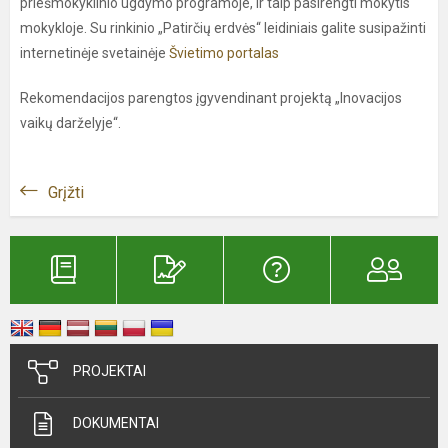
priešmokyklinio ugdymo programoje, ir taip pasirengti mokytis
mokykloje. Su rinkinio „Patirčių erdvės“ leidiniais galite susipažinti
internetinėje svetainėje
Švietimo portalas
Rekomendacijos parengtos įgyvendinant projektą „Inovacijos
vaikų darželyje“.
Grįžti
PROJEKTAI
DOKUMENTAI