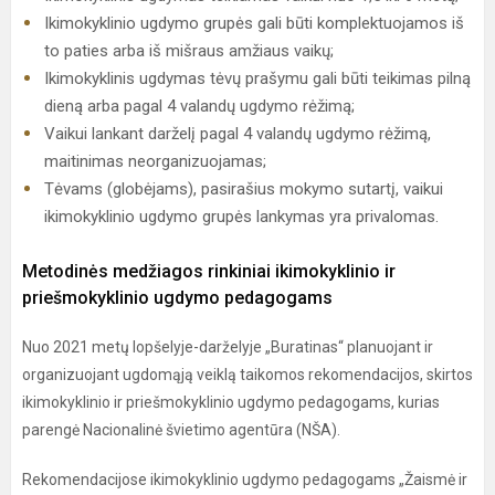
Ikimokyklinio ugdymo grupės gali būti komplektuojamos iš
to paties arba iš mišraus amžiaus vaikų;
Ikimokyklinis ugdymas tėvų prašymu gali būti teikimas pilną
dieną arba pagal 4 valandų ugdymo rėžimą;
Vaikui lankant darželį pagal 4 valandų ugdymo rėžimą,
maitinimas neorganizuojamas;
Tėvams (globėjams), pasirašius mokymo sutartį, vaikui
ikimokyklinio ugdymo grupės lankymas yra privalomas.
Metodinės medžiagos rinkiniai ikimokyklinio ir
priešmokyklinio ugdymo pedagogams
Nuo 2021 metų lopšelyje-darželyje „Buratinas“ planuojant ir
organizuojant ugdomąją veiklą taikomos rekomendacijos, skirtos
ikimokyklinio ir priešmokyklinio ugdymo pedagogams, kurias
parengė Nacionalinė švietimo agentūra (NŠA).
Rekomendacijose ikimokyklinio ugdymo pedagogams „Žaismė ir