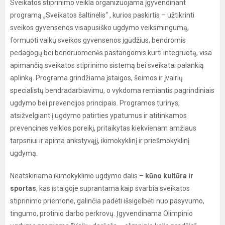
Sveikatos stiprinimo veikla organizuojama įgyvendinant
programą „Sveikatos šaltinėlis“ , kurios paskirtis – užtikrinti
sveikos gyvensenos visapusiško ugdymo veiksmingumą,
formuoti vaikų sveikos gyvensenos įgūdžius, bendromis
pedagogų bei bendruomenės pastangomis kurti integruotą, visa
apimančią sveikatos stiprinimo sistemą bei sveikatai palankią
aplinką. Programa grindžiama įstaigos, šeimos ir įvairių
specialistų bendradarbiavimu, o vykdoma remiantis pagrindiniais
ugdymo bei prevencijos principais. Programos turinys,
atsižvelgiant į ugdymo patirties ypatumus ir atitinkamos
prevencinės veiklos poreikį, pritaikytas kiekvienam amžiaus
tarpsniui ir apima ankstyvąjį, ikimokyklinį ir priešmokyklinį
ugdymą.
Neatskiriama ikimokyklinio ugdymo dalis –
kūno kultūra ir
sportas
, kas įstaigoje suprantama kaip svarbia sveikatos
stiprinimo priemone, galinčia padėti išsigelbėti nuo pasyvumo,
tingumo, protinio darbo perkrovų. Įgyvendinama Olimpinio