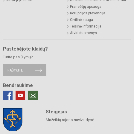
Viešieji pirkimai
Dažniausiai užduodami klausimai
Pranešėjų apsauga
Korupcijos prevencija
Civilinė sauga
Teisinė informacija
Atviri duomenys
Pastebėjote klaidų?
Turite pasiūlymų?
RAŠYKITE
Bendraukime
Steigėjas
Mažeikių rajono savivaldybė