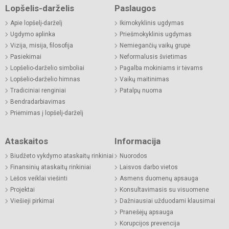
Lopšelis-darželis
Paslaugos
Apie lopšelį-darželį
Ikimokyklinis ugdymas
Ugdymo aplinka
Priešmokyklinis ugdymas
Vizija, misija, filosofija
Nemiegančių vaikų grupė
Pasiekimai
Neformalusis švietimas
Lopšelio-darželio simboliai
Pagalba mokiniams ir tėvams
Lopšelio-darželio himnas
Vaikų maitinimas
Tradiciniai renginiai
Patalpų nuoma
Bendradarbiavimas
Priėmimas į lopšelį-darželį
Ataskaitos
Informacija
Biudžeto vykdymo ataskaitų rinkiniai
Nuorodos
Finansinių ataskaitų rinkiniai
Laisvos darbo vietos
Lėšos veiklai viešinti
Asmens duomenų apsauga
Projektai
Konsultavimasis su visuomene
Viešieji pirkimai
Dažniausiai užduodami klausimai
Pranešėjų apsauga
Korupcijos prevencija