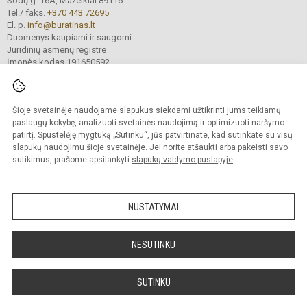
Sodų g. 16A, Mažeikiai 89116
Tel./ faks.
+370 443 72695
El. p.
info@buratinas.lt
Duomenys kaupiami ir saugomi
Juridinių asmenų registre
Įmonės kodas 191650592
Šioje svetainėje naudojame slapukus siekdami užtikrinti jums teikiamų
© 2024. Mažeikių lopšelis - darželis „Buratinas“. Visos teisės saugomos.
Kopijuoti turinį be raštiško įstaigos administracijos sutikimo griežtai draudžiama.
paslaugų kokybę, analizuoti svetainės naudojimą ir optimizuoti naršymo
patirtį. Spustelėję mygtuką „Sutinku“, jūs patvirtinate, kad sutinkate su visų
Prieinamumo paraiška
Slapukų valdymas
slapukų naudojimu šioje svetainėje. Jei norite atšaukti arba pakeisti savo
sutikimus, prašome apsilankyti
slapukų valdymo puslapyje
.
Sumanus būdas atnaujinti
mokyklos interneto
svetainę
NUSTATYMAI
NESUTINKU
SUTINKU