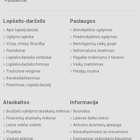
Pasiekimai
Lopšelis-darželis
Paslaugos
Apie lopšelį-darželį
Ikimokyklinis ugdymas
Ugdymo aplinka
Priešmokyklinis ugdymas
Vizija, misija, filosofija
Nemiegančių vaikų grupė
Pasiekimai
Neformalusis švietimas
Lopšelio-darželio simboliai
Pagalba mokiniams ir tėvams
Lopšelio-darželio himnas
Vaikų maitinimas
Tradiciniai renginiai
Patalpų nuoma
Bendradarbiavimas
Priėmimas į lopšelį-darželį
Ataskaitos
Informacija
Biudžeto vykdymo ataskaitų rinkiniai
Nuorodos
Finansinių ataskaitų rinkiniai
Laisvos darbo vietos
Lėšos veiklai viešinti
Asmens duomenų apsauga
Projektai
Konsultavimasis su visuomene
Viešieji pirkimai
Dažniausiai užduodami klausimai