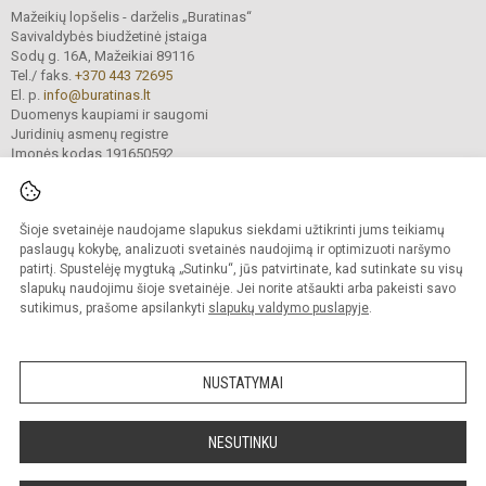
Mažeikių lopšelis - darželis „Buratinas“
Savivaldybės biudžetinė įstaiga
Sodų g. 16A, Mažeikiai 89116
Tel./ faks.
+370 443 72695
El. p.
info@buratinas.lt
Duomenys kaupiami ir saugomi
Juridinių asmenų registre
Įmonės kodas 191650592
Šioje svetainėje naudojame slapukus siekdami užtikrinti jums teikiamų
© 2024. Mažeikių lopšelis - darželis „Buratinas“. Visos teisės saugomos.
Kopijuoti turinį be raštiško įstaigos administracijos sutikimo griežtai draudžiama.
paslaugų kokybę, analizuoti svetainės naudojimą ir optimizuoti naršymo
patirtį. Spustelėję mygtuką „Sutinku“, jūs patvirtinate, kad sutinkate su visų
Prieinamumo paraiška
Slapukų valdymas
slapukų naudojimu šioje svetainėje. Jei norite atšaukti arba pakeisti savo
sutikimus, prašome apsilankyti
slapukų valdymo puslapyje
.
Sumanus būdas atnaujinti
mokyklos interneto
svetainę
NUSTATYMAI
NESUTINKU