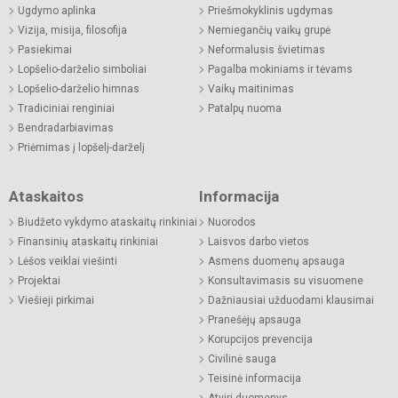
Ugdymo aplinka
Priešmokyklinis ugdymas
Vizija, misija, filosofija
Nemiegančių vaikų grupė
Pasiekimai
Neformalusis švietimas
Lopšelio-darželio simboliai
Pagalba mokiniams ir tėvams
Lopšelio-darželio himnas
Vaikų maitinimas
Tradiciniai renginiai
Patalpų nuoma
Bendradarbiavimas
Priėmimas į lopšelį-darželį
Ataskaitos
Informacija
Biudžeto vykdymo ataskaitų rinkiniai
Nuorodos
Finansinių ataskaitų rinkiniai
Laisvos darbo vietos
Lėšos veiklai viešinti
Asmens duomenų apsauga
Projektai
Konsultavimasis su visuomene
Viešieji pirkimai
Dažniausiai užduodami klausimai
Pranešėjų apsauga
Korupcijos prevencija
Civilinė sauga
Teisinė informacija