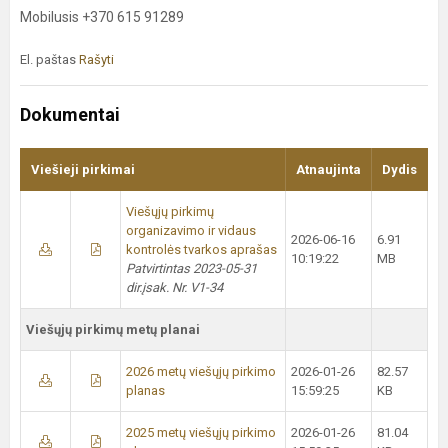
Mobilusis +370 615 91289
El. paštas
Rašyti
Dokumentai
Viešieji pirkimai
Atnaujinta
Dydis
Viešųjų pirkimų
organizavimo ir vidaus
2026-06-16
6.91
kontrolės tvarkos aprašas
10:19:22
MB
Patvirtintas 2023-05-31
dir.įsak. Nr. V1-34
Viešųjų pirkimų metų planai
2026 metų viešųjų pirkimo
2026-01-26
82.57
planas
15:59:25
KB
2025 metų viešųjų pirkimo
2026-01-26
81.04