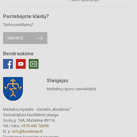
Atviri duomenys
Pastebėjote klaidų?
Turite pasiūlymų?
RAŠYKITE
Bendraukime
Steigėjas
Mažeikių rajono savivaldybė
Mažeikių lopšelis - darželis „Buratinas“
Savivaldybės biudžetinė įstaiga
Sodų g. 16A, Mažeikiai 89116
Tel./ faks.
+370 443 72695
El. p.
info@buratinas.lt
Duomenys kaupiami ir saugomi