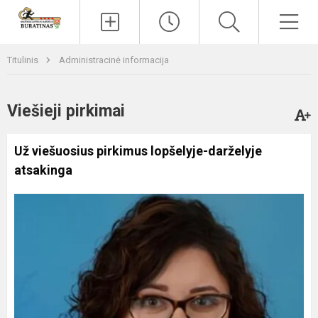
Paieška
Men
Titulinis
Administracinė informacija
Viešieji pirkimai
Už viešuosius pirkimus lopšelyje-darželyje
atsakinga