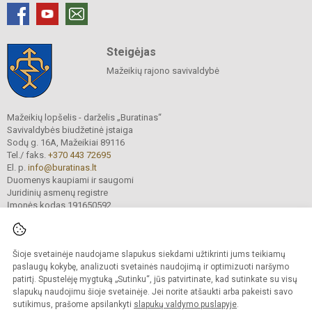
Steigėjas
Mažeikių rajono savivaldybė
Mažeikių lopšelis - darželis „Buratinas“
Savivaldybės biudžetinė įstaiga
Sodų g. 16A, Mažeikiai 89116
Tel./ faks.
+370 443 72695
El. p.
info@buratinas.lt
Duomenys kaupiami ir saugomi
Juridinių asmenų registre
Įmonės kodas 191650592
Šioje svetainėje naudojame slapukus siekdami užtikrinti jums teikiamų
© 2024. Mažeikių lopšelis - darželis „Buratinas“. Visos teisės saugomos.
Kopijuoti turinį be raštiško įstaigos administracijos sutikimo griežtai draudžiama.
paslaugų kokybę, analizuoti svetainės naudojimą ir optimizuoti naršymo
patirtį. Spustelėję mygtuką „Sutinku“, jūs patvirtinate, kad sutinkate su visų
Prieinamumo paraiška
Slapukų valdymas
slapukų naudojimu šioje svetainėje. Jei norite atšaukti arba pakeisti savo
sutikimus, prašome apsilankyti
slapukų valdymo puslapyje
.
Sumanus būdas atnaujinti