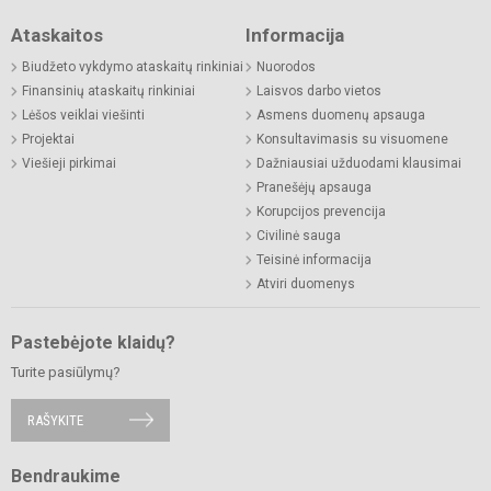
Ataskaitos
Informacija
Biudžeto vykdymo ataskaitų rinkiniai
Nuorodos
Finansinių ataskaitų rinkiniai
Laisvos darbo vietos
Lėšos veiklai viešinti
Asmens duomenų apsauga
Projektai
Konsultavimasis su visuomene
Viešieji pirkimai
Dažniausiai užduodami klausimai
Pranešėjų apsauga
Korupcijos prevencija
Civilinė sauga
Teisinė informacija
Atviri duomenys
Pastebėjote klaidų?
Turite pasiūlymų?
RAŠYKITE
Bendraukime