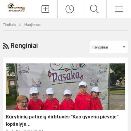
Paieška
Men
Titulinis
Naujienos
RSS
Renginiai
Kūrybinių
patirčių
dirbtuvės
"Kas
gyvena
pievoje"
lopšelyje...
Kūrybinių patirčių dirbtuvės "Kas gyvena pievoje"
lopšelyje...