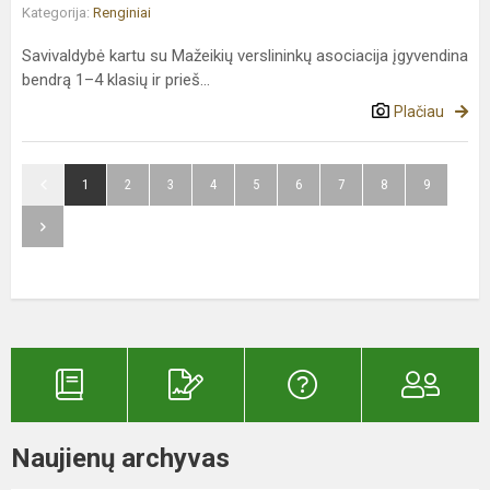
Kategorija:
Renginiai
Savivaldybė kartu su Mažeikių verslininkų asociacija įgyvendina
bendrą 1–4 klasių ir prieš...
Plačiau
1
2
3
4
5
6
7
8
9
Naujienų archyvas