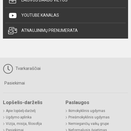
LAISVOS DARBO VIETOS
YOUTUBE KANALAS
ATNAUJINIMŲ PRENUMERATA
Tvarkaraščiai
Pasiekimai
Lopšelis-darželis
Paslaugos
Apie lopšelį-darželį
Ikimokyklinis ugdymas
Ugdymo aplinka
Priešmokyklinis ugdymas
Vizija, misija, filosofija
Nemiegančių vaikų grupė
Pasiekimai
Neformalusis švietimas