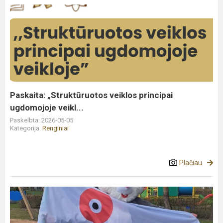
Paskaita:
„Struktūruotos
veiklos
principai
ugdomojoje
veikl...
Paskaita: „Struktūruotos veiklos principai
ugdomojoje veikl...
Paskelbta: 2026-05-05
Kategorija:
Renginiai
Plačiau
Lietuvos
Mažųjų
Žaidynės