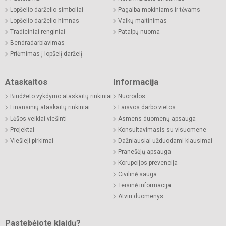
Lopšelio-darželio simboliai
Pagalba mokiniams ir tėvams
Lopšelio-darželio himnas
Vaikų maitinimas
Tradiciniai renginiai
Patalpų nuoma
Bendradarbiavimas
Priėmimas į lopšelį-darželį
Ataskaitos
Informacija
Biudžeto vykdymo ataskaitų rinkiniai
Nuorodos
Finansinių ataskaitų rinkiniai
Laisvos darbo vietos
Lėšos veiklai viešinti
Asmens duomenų apsauga
Projektai
Konsultavimasis su visuomene
Viešieji pirkimai
Dažniausiai užduodami klausimai
Pranešėjų apsauga
Korupcijos prevencija
Civilinė sauga
Teisinė informacija
Atviri duomenys
Pastebėjote klaidų?