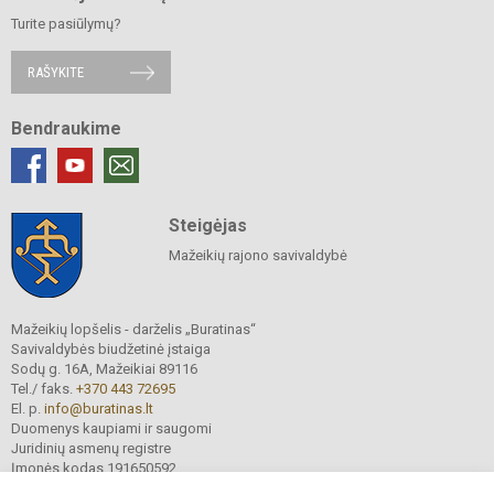
Turite pasiūlymų?
RAŠYKITE
Bendraukime
Steigėjas
Mažeikių rajono savivaldybė
Mažeikių lopšelis - darželis „Buratinas“
Savivaldybės biudžetinė įstaiga
Sodų g. 16A, Mažeikiai 89116
Tel./ faks.
+370 443 72695
El. p.
info@buratinas.lt
Duomenys kaupiami ir saugomi
Juridinių asmenų registre
Įmonės kodas 191650592