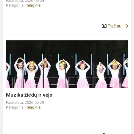
Paskelbta: 2026-06-04
Kategorija:
Renginiai
Plačiau
Muzika
žiedų
ir
vėjo
Muzika žiedų ir vėjo
Paskelbta: 2026-05-29
Kategorija:
Renginiai