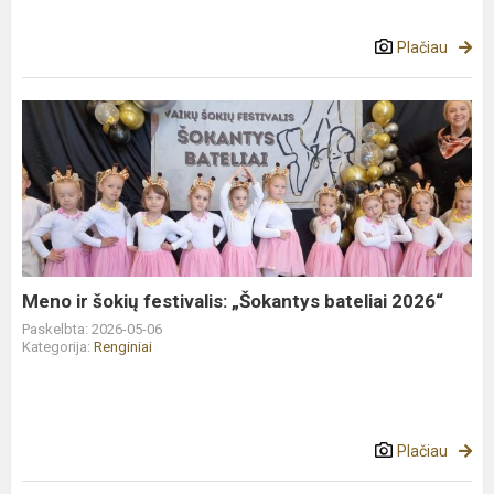
Plačiau
Meno
ir
šokių
festivalis:
„Šokantys
bateliai
2026“
Meno ir šokių festivalis: „Šokantys bateliai 2026“
Paskelbta: 2026-05-06
Kategorija:
Renginiai
Plačiau