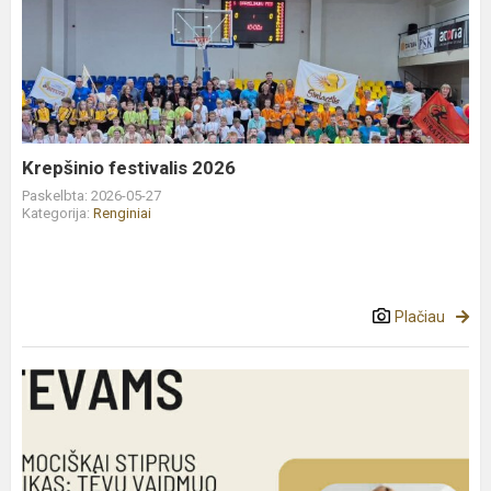
festivalis
2026
Krepšinio festivalis 2026
Paskelbta: 2026-05-27
Kategorija:
Renginiai
Plačiau
Paskaita
tevams