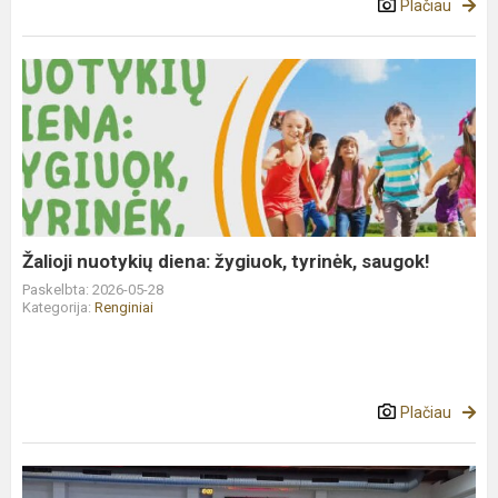
Plačiau
Žalioji
nuotykių
diena:
žygiuok,
tyrinėk,
saugok!
Žalioji nuotykių diena: žygiuok, tyrinėk, saugok!
Paskelbta: 2026-05-28
Kategorija:
Renginiai
Plačiau
Krepšinio