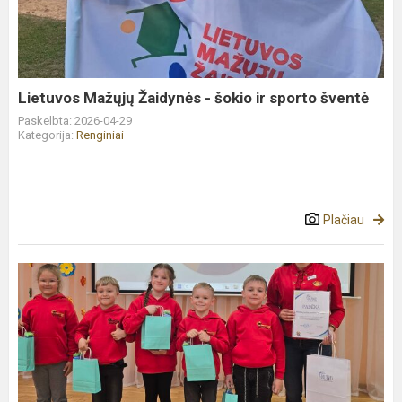
-
šokio
ir
sporto
šventė
Lietuvos Mažųjų Žaidynės - šokio ir sporto šventė
Paskelbta: 2026-04-29
Kategorija:
Renginiai
Plačiau
Renginys
,,Išmanusis
priešmokyklinukas"