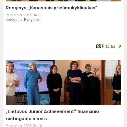
Renginys ,,Išmanusis priešmokyklinukas"
Paskelbta: 2026-04-23
Kategorija:
Renginiai
Plačiau
„Lietuvos
Junior
Achievement“
finansinio
raštingumo
ir
vers...
„Lietuvos Junior Achievement“ finansinio
raštingumo ir vers...
Paskelbta: 2026-04-16