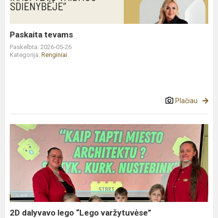
Paskaita tevams
Paskelbta: 2026-05-26
Kategorija:
Renginiai
Plačiau
2D
dalyvavo
lego
“Lego
varžytuvėse”
2D dalyvavo lego “Lego varžytuvėse”