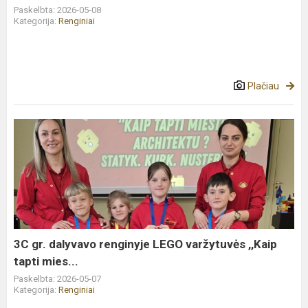
Paskelbta: 2026-05-08
Kategorija:
Renginiai
Plačiau
3C
gr.
dalyvavo
renginyje
LEGO
varžytuvės
,,Kaip
tapti
3C gr. dalyvavo renginyje LEGO varžytuvės ,,Kaip
mies...
tapti mies...
Paskelbta: 2026-05-07
Kategorija:
Renginiai