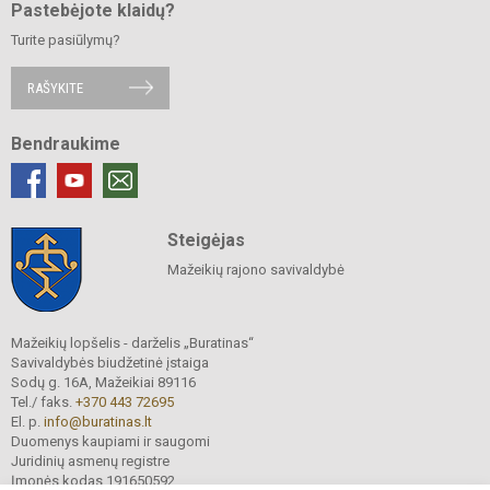
Pastebėjote klaidų?
Turite pasiūlymų?
RAŠYKITE
Bendraukime
Steigėjas
Mažeikių rajono savivaldybė
Mažeikių lopšelis - darželis „Buratinas“
Savivaldybės biudžetinė įstaiga
Sodų g. 16A, Mažeikiai 89116
Tel./ faks.
+370 443 72695
El. p.
info@buratinas.lt
Duomenys kaupiami ir saugomi
Juridinių asmenų registre
Įmonės kodas 191650592