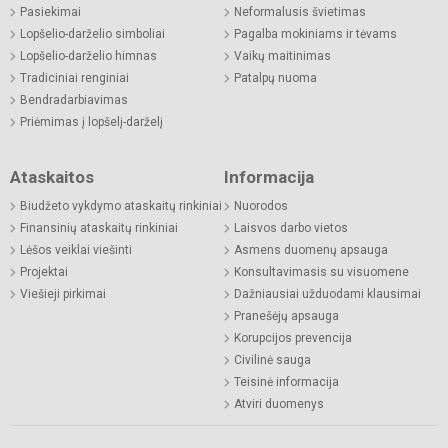
Pasiekimai
Neformalusis švietimas
Lopšelio-darželio simboliai
Pagalba mokiniams ir tėvams
Lopšelio-darželio himnas
Vaikų maitinimas
Tradiciniai renginiai
Patalpų nuoma
Bendradarbiavimas
Priėmimas į lopšelį-darželį
Ataskaitos
Informacija
Biudžeto vykdymo ataskaitų rinkiniai
Nuorodos
Finansinių ataskaitų rinkiniai
Laisvos darbo vietos
Lėšos veiklai viešinti
Asmens duomenų apsauga
Projektai
Konsultavimasis su visuomene
Viešieji pirkimai
Dažniausiai užduodami klausimai
Pranešėjų apsauga
Korupcijos prevencija
Civilinė sauga
Teisinė informacija
Atviri duomenys