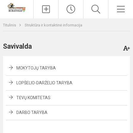
Paieška
Men
Titulinis
Struktūra ir kontaktinė informacija
Savivalda
MOKYTOJŲ TARYBA
LOPŠELIO-DARŽELIO TARYBA
TĖVŲ KOMITETAS
DARBO TARYBA