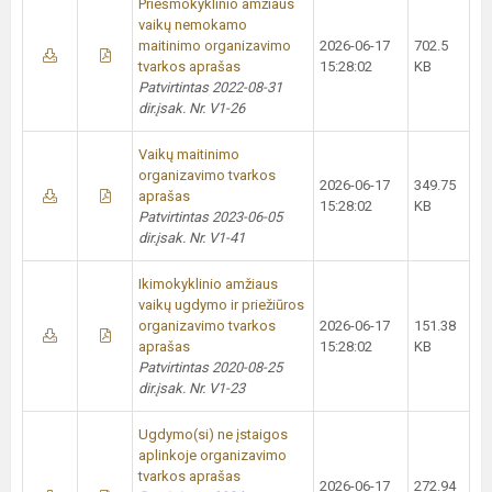
Priešmokyklinio amžiaus
vaikų nemokamo
maitinimo organizavimo
2026-06-17
702.5
tvarkos aprašas
15:28:02
KB
Patvirtintas 2022-08-31
dir.įsak. Nr. V1-26
Vaikų maitinimo
organizavimo tvarkos
2026-06-17
349.75
aprašas
15:28:02
KB
Patvirtintas 2023-06-05
dir.įsak. Nr. V1-41
Ikimokyklinio amžiaus
vaikų ugdymo ir priežiūros
organizavimo tvarkos
2026-06-17
151.38
aprašas
15:28:02
KB
Patvirtintas 2020-08-25
dir.įsak. Nr. V1-23
Ugdymo(si) ne įstaigos
aplinkoje organizavimo
tvarkos aprašas
2026-06-17
272.94