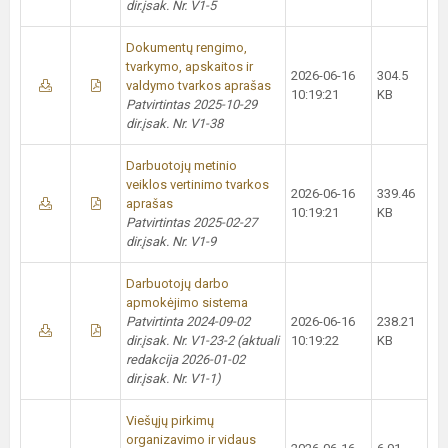
dir.įsak. Nr. V1-5
Dokumentų rengimo,
tvarkymo, apskaitos ir
2026-06-16
304.5
valdymo tvarkos aprašas
10:19:21
KB
Patvirtintas 2025-10-29
dir.įsak. Nr. V1-38
Darbuotojų metinio
veiklos vertinimo tvarkos
2026-06-16
339.46
aprašas
10:19:21
KB
Patvirtintas 2025-02-27
dir.įsak. Nr. V1-9
Darbuotojų darbo
apmokėjimo sistema
Patvirtinta 2024-09-02
2026-06-16
238.21
dir.įsak. Nr. V1-23-2 (aktuali
10:19:22
KB
redakcija 2026-01-02
dir.įsak. Nr. V1-1)
Viešųjų pirkimų
organizavimo ir vidaus