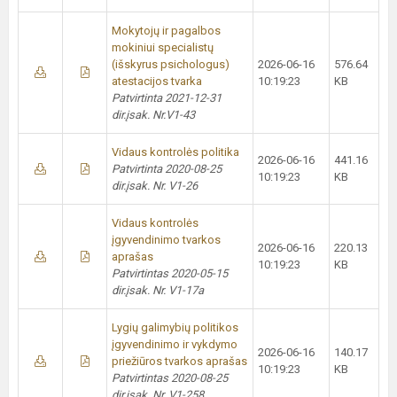
Mokytojų ir pagalbos
mokiniui specialistų
(išskyrus psichologus)
2026-06-16
576.64
atestacijos tvarka
10:19:23
KB
Patvirtinta 2021-12-31
dir.įsak. Nr.V1-43
Vidaus kontrolės politika
2026-06-16
441.16
Patvirtinta 2020-08-25
10:19:23
KB
dir.įsak. Nr. V1-26
Vidaus kontrolės
įgyvendinimo tvarkos
2026-06-16
220.13
aprašas
10:19:23
KB
Patvirtintas 2020-05-15
dir.įsak. Nr. V1-17a
Lygių galimybių politikos
įgyvendinimo ir vykdymo
2026-06-16
140.17
priežiūros tvarkos aprašas
10:19:23
KB
Patvirtintas 2020-08-25
dir.įsak. Nr. V1-258