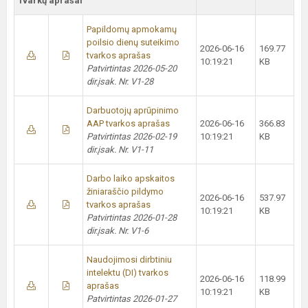
Tvarkų aprašai
Papildomų apmokamų
poilsio dienų suteikimo
2026-06-16
169.77
tvarkos aprašas
10:19:21
KB
Patvirtintas 2026-05-20
dir.įsak. Nr. V1-28
Darbuotojų aprūpinimo
AAP tvarkos aprašas
2026-06-16
366.83
Patvirtintas 2026-02-19
10:19:21
KB
dir.įsak. Nr. V1-11
Darbo laiko apskaitos
žiniaraščio pildymo
2026-06-16
537.97
tvarkos aprašas
10:19:21
KB
Patvirtintas 2026-01-28
dir.įsak. Nr. V1-6
Naudojimosi dirbtiniu
intelektu (DI) tvarkos
2026-06-16
118.99
aprašas
10:19:21
KB
Patvirtintas 2026-01-27