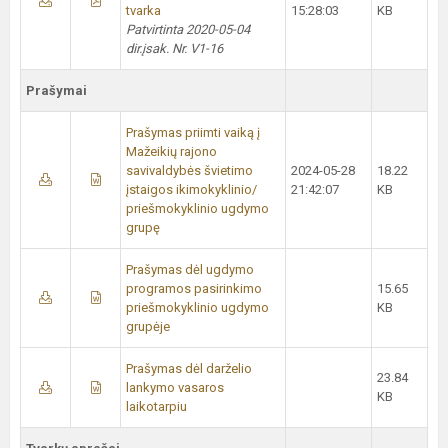
tvarka
15:28:03
KB
Patvirtinta 2020-05-04
dir.įsak. Nr. V1-16
Prašymai
Prašymas priimti vaiką į
Mažeikių rajono
savivaldybės švietimo
2024-05-28
18.22
įstaigos ikimokyklinio/
21:42:07
KB
priešmokyklinio ugdymo
grupę
Prašymas dėl ugdymo
programos pasirinkimo
15.65
priešmokyklinio ugdymo
KB
grupėje
Prašymas dėl darželio
23.84
lankymo vasaros
KB
laikotarpiu