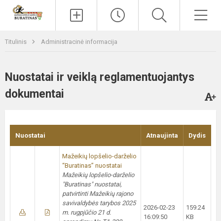
Paieška
Men
Titulinis
Administracinė informacija
Nuostatai ir veiklą reglamentuojantys
dokumentai
Nuostatai
Atnaujinta
Dydis
Mažeikių lopšelio-darželio
“Buratinas” nuostatai
Mažeikių lopšelio-darželio
"Buratinas" nuostatai,
patvirtinti Mažeikių rajono
savivaldybės tarybos 2025
2026-02-23
159.24
m. rugpjūčio 21 d.
16:09:50
KB