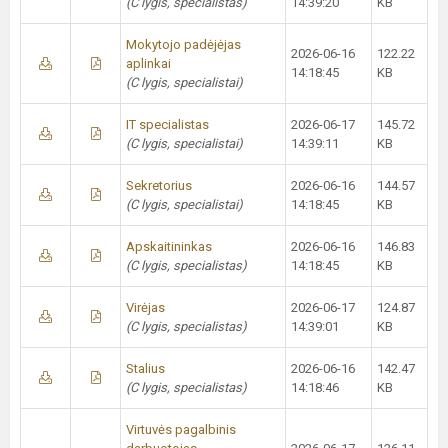
(C lygis, specialistas)
14:39:20
KB
Mokytojo padėjėjas
2026-06-16
122.22
aplinkai
14:18:45
KB
(C lygis, specialistai)
IT specialistas
2026-06-17
145.72
(C lygis, specialistai)
14:39:11
KB
Sekretorius
2026-06-16
144.57
(C lygis, specialistai)
14:18:45
KB
Apskaitininkas
2026-06-16
146.83
(C lygis, specialistas)
14:18:45
KB
Virėjas
2026-06-17
124.87
(C lygis, specialistas)
14:39:01
KB
Stalius
2026-06-16
142.47
(C lygis, specialistas)
14:18:46
KB
Virtuvės pagalbinis