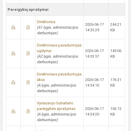
Pareigybių aprašymai
Direktorius
2026-06-17
244.21
(A1 lygis, administracijos
14:33:29
KB
darbuotojas)
Direktoriaus pavaduotojas
ugdymui
2026-06-17
149.06
(A2 lygis, administracijos
14:33:57
KB
darbuotojas)
Direktoriaus pavaduotojas
ūkiui
2026-06-17
176.31
(A lygis, administracijos
14:34:10
KB
darbuotojas)
Vyriausiojo buhalterio
pareigybės aprašymas
2026-06-17
156.13
(A lygis, administracijos
14:34:20
KB
darbuotojas)