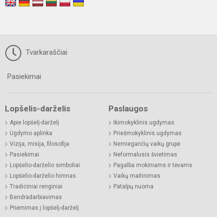
Tvarkaraščiai
Pasiekimai
Lopšelis-darželis
Paslaugos
Apie lopšelį-darželį
Ikimokyklinis ugdymas
Ugdymo aplinka
Priešmokyklinis ugdymas
Vizija, misija, filosofija
Nemiegančių vaikų grupė
Pasiekimai
Neformalusis švietimas
Lopšelio-darželio simboliai
Pagalba mokiniams ir tėvams
Lopšelio-darželio himnas
Vaikų maitinimas
Tradiciniai renginiai
Patalpų nuoma
Bendradarbiavimas
Priėmimas į lopšelį-darželį