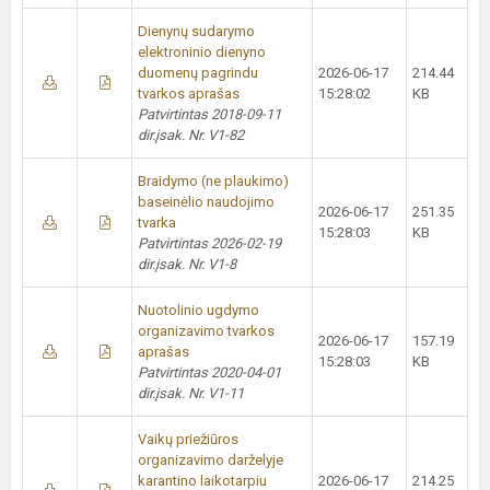
Dienynų sudarymo
elektroninio dienyno
duomenų pagrindu
2026-06-17
214.44
tvarkos aprašas
15:28:02
KB
Patvirtintas 2018-09-11
dir.įsak. Nr. V1-82
Braidymo (ne plaukimo)
baseinėlio naudojimo
2026-06-17
251.35
tvarka
15:28:03
KB
Patvirtintas 2026-02-19
dir.įsak. Nr. V1-8
Nuotolinio ugdymo
organizavimo tvarkos
2026-06-17
157.19
aprašas
15:28:03
KB
Patvirtintas 2020-04-01
dir.įsak. Nr. V1-11
Vaikų priežiūros
organizavimo darželyje
karantino laikotarpiu
2026-06-17
214.25