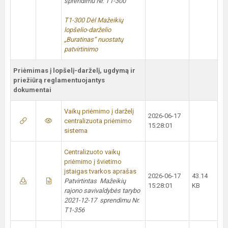
sprendimu Nr. T1-300
T1-300 Dėl Mažeikių
lopšelio-darželio
„Buratinas“ nuostatų
patvirtinimo
Priėmimas į lopšelį-darželį, ugdymą ir
priežiūrą reglamentuojantys
dokumentai
Vaikų priėmimo į darželį
2026-06-17
centralizuota priėmimo
15:28:01
sistema
Centralizuoto vaikų
priėmimo į švietimo
įstaigas tvarkos aprašas
2026-06-17
43.14
Patvirtintas Mažeikių
15:28:01
KB
rajono savivaldybės tarybo
2021-12-17 sprendimu Nr.
T1-356