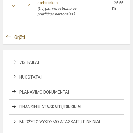
darbininkas
125.55
(D lygis, infrastruktūros
KB
priežiūros personalas)
Grįžti
VISI FAILAI
NUOSTATAI
PLANAVIMO DOKUMENTAI
FINANSINIŲ ATASKAITŲ RINKINIAI
BIUDŽETO VYKDYMO ATASKAITŲ RINKINIAI