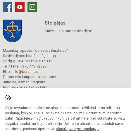
Steigėjas
Mažeikių rajono savivaldybė
Mažeikių lopšelis - darželis „Buratinas“
Savivaldybės biudžetinė įstaiga
Sodų g. 16A, Mažeikiai 89116
Tel./ faks.
+370 443 72695
El. p.
info@buratinas.lt
Duomenys kaupiami ir saugomi
Juridinių asmenų registre
Įmonės kodas 191650592
Šioje svetainėje naudojame slapukus siekdami užtikrinti jums teikiamų
© 2024. Mažeikių lopšelis - darželis „Buratinas“. Visos teisės saugomos.
Kopijuoti turinį be raštiško įstaigos administracijos sutikimo griežtai draudžiama.
paslaugų kokybę, analizuoti svetainės naudojimą ir optimizuoti naršymo
patirtį. Spustelėję mygtuką „Sutinku“, jūs patvirtinate, kad sutinkate su visų
Prieinamumo paraiška
Slapukų valdymas
slapukų naudojimu šioje svetainėje. Jei norite atšaukti arba pakeisti savo
sutikimus, prašome apsilankyti
slapukų valdymo puslapyje
.
Sumanus būdas atnaujinti