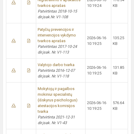
tvarkos aprašas
10:19:24
KB
Patvirtintas 2018-10-15
dir.įsak.Nr. V1-108
Patyčių prevencijos ir
intervencijos vykdymo
2026-06-16
135.25
tvarkos aprašas
10:19:25
KB
Patvirtintas 2017-10-24
dir.įsak. Nr. V1-113
Valytojo darbo tvarka
2026-06-16
131.85
Patvirtinta 2016-12-07
10:19:25
KB
dir.įsak. Nr. V1-118
Mokytojų ir pagalbos
mokiniui specialistų
(išskyrus psichologus)
2026-06-16
576.64
atestacijos komisijos
10:19:25
KB
tvarka
Patvirtinta 2021-12-31
dir.įsak. Nr. V1-43