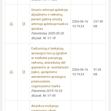
Smurto artimoje aplinkoje
atpažinimo ir veiksmų,
įtariant galimą smurtą
2026-06-16
257.99
artimoje aplinkoje tvarkos
10:19:24
KB
aprašas
Patvirtintas 2020-05-20
dir.įsak. Nr. V1-18
Darbuotojų ir lankytojų
apsaugos nuo jų gyvybei
ar sveikatai pavojingų
veiksnių, atsiradusių dėl
gręsiančio ar susidariusio
2026-06-16
91.36
įvykio, aprūpinimo
10:19:24
KB
asmeninėmis apsaugos
priemonėmis
organizavimo tvarka
Patvirtinta 2019-10-23
dir.įsak. Nr. V1-45
Atrankos mokytojo
pareigoms užimti