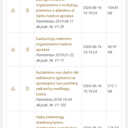
organizavimo ir mokytojų
2026-06-16
104.81
priėmimo ir atleidimo iš
10:19:24
KB
darbo tvarkos aprašas
Patvirtintas 2019-06-11
dir.įsak. Nr. V1-20
Darbuotojų maitinimo
organizavimo tvarkos
2026-06-16
95.97
aprašas
10:19:24
KB
Patvirtintas 2019-01-22
dir.įsak. Nr. V1-11
Nušalinimo nuo darbo dėl
neblaivumo (girtumo) ar
apsvaigimo nuo psichiką
2026-06-16
212.1
veikiančių medžiagų
10:19:24
KB
tvarka
Patvirtinta 2018-10-04
dir.įsak. Nr. V1-102
Vaikų nelaimingų
atsitikimų tyrimo,
registravimo ir apskaitos
2026-06-16
176.54