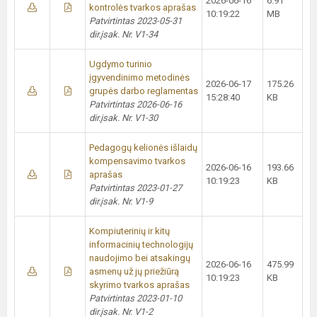
2026-06-16
6.91
kontrolės tvarkos aprašas
10:19:22
MB
Patvirtintas 2023-05-31
dir.įsak. Nr. V1-34
Ugdymo turinio
įgyvendinimo metodinės
2026-06-17
175.26
grupės darbo reglamentas
15:28:40
KB
Patvirtintas 2026-06-16
dir.įsak. Nr. V1-30
Pedagogų kelionės išlaidų
kompensavimo tvarkos
2026-06-16
193.66
aprašas
10:19:23
KB
Patvirtintas 2023-01-27
dir.įsak. Nr. V1-9
Kompiuterinių ir kitų
informacinių technologijų
naudojimo bei atsakingų
2026-06-16
475.99
asmenų už jų priežiūrą
10:19:23
KB
skyrimo tvarkos aprašas
Patvirtintas 2023-01-10
dir.įsak. Nr. V1-2