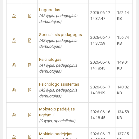
Logopedas
2026-06-17
152.14
(A2 lygis, pedagoginis
14:37:47
KB
darbuotojas)
Specialusis pedagogas
2026-06-17
156.74
(A2 lygis, pedagoginis
14:37:59
KB
darbuotojas)
Psichologas
2026-06-16
149.01
(A1 lygis, pedagoginis
14:18:45
KB
darbuotojas)
Psichologo asistentas
2026-06-17
148.82
(A2 lygis, pedagoginis
14:38:09
KB
darbuotojas)
Mokytojo padėjėjas
2026-06-16
134.58
ugdymui
14:18:45
KB
(C lygis, specialistai)
Mokinio padėjėjas
2026-06-17
137.35