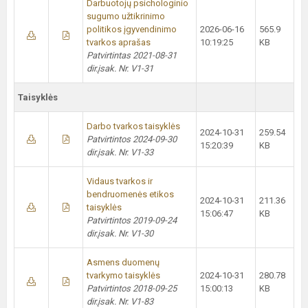
Darbuotojų psichologinio
sugumo užtikrinimo
politikos įgyvendinimo
2026-06-16
565.9
tvarkos aprašas
10:19:25
KB
Patvirtintas 2021-08-31
dir.įsak. Nr. V1-31
Taisyklės
Darbo tvarkos taisyklės
2024-10-31
259.54
Patvirtintos 2024-09-30
15:20:39
KB
dir.įsak. Nr. V1-33
Vidaus tvarkos ir
bendruomenės etikos
2024-10-31
211.36
taisyklės
15:06:47
KB
Patvirtintos 2019-09-24
dir.įsak. Nr. V1-30
Asmens duomenų
tvarkymo taisyklės
2024-10-31
280.78
Patvirtintos 2018-09-25
15:00:13
KB
dir.įsak. Nr. V1-83