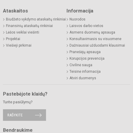
Ataskaitos
Informacija
Biudžeto vykdymo ataskaitų rinkiniai
Nuorodos
Finansinių ataskaitų rinkiniai
Laisvos darbo vietos
Lėšos veiklai viešinti
Asmens duomenų apsauga
Projektai
Konsultavimasis su visuomene
Viešieji pirkimai
Dažniausiai užduodami klausimai
Pranešėjų apsauga
Korupcijos prevencija
Civilinė sauga
Teisinė informacija
Atviri duomenys
Pastebėjote klaidų?
Turite pasiūlymų?
RAŠYKITE
Bendraukime