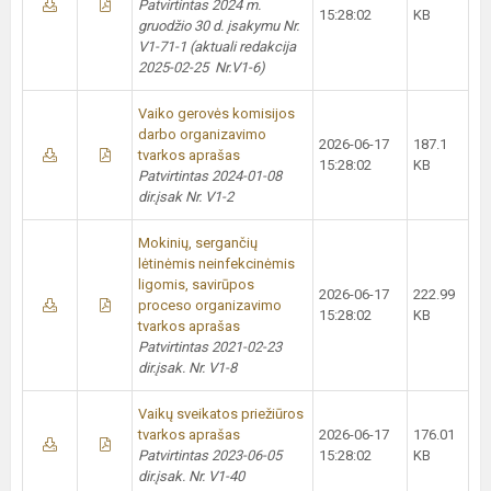
Patvirtintas
2024 m.
15:28:02
KB
gruodžio 30 d.
įsakymu Nr.
V1-71-1 (aktuali redakcija
2025-02-25 Nr.V1-6)
Vaiko gerovės komisijos
darbo organizavimo
2026-06-17
187.1
tvarkos aprašas
15:28:02
KB
Patvirtintas 2024-01-08
dir.įsak Nr. V1-2
Mokinių, sergančių
lėtinėmis neinfekcinėmis
ligomis, savirūpos
2026-06-17
222.99
proceso organizavimo
15:28:02
KB
tvarkos aprašas
Patvirtintas 2021-02-23
dir.įsak. Nr. V1-8
Vaikų sveikatos priežiūros
tvarkos aprašas
2026-06-17
176.01
Patvirtintas 2023-06-05
15:28:02
KB
dir.įsak. Nr. V1-40