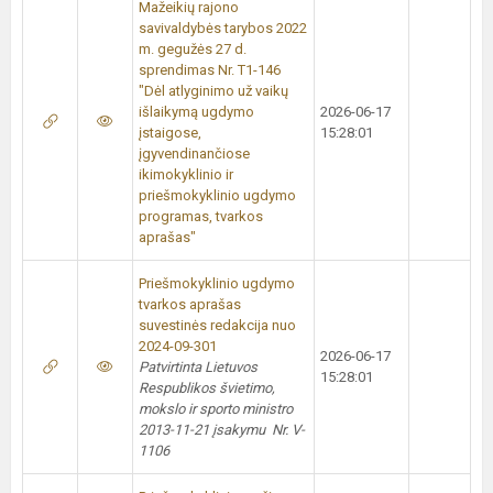
Mažeikių rajono
savivaldybės tarybos 2022
m. gegužės 27 d.
sprendimas Nr. T1-146
"Dėl atlyginimo už vaikų
išlaikymą ugdymo
2026-06-17
įstaigose,
15:28:01
įgyvendinančiose
ikimokyklinio ir
priešmokyklinio ugdymo
programas, tvarkos
aprašas"
Priešmokyklinio ugdymo
tvarkos aprašas
suvestinės redakcija nuo
2024-09-301
2026-06-17
Patvirtinta Lietuvos
15:28:01
Respublikos švietimo,
mokslo ir sporto ministro
2013-11-21 įsakymu Nr. V-
1106