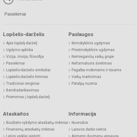
Pasiekimai
Lopšelis-darželis
Paslaugos
Apie lopšelį-darželį
Ikimokyklinis ugdymas
Ugdymo aplinka
Priešmokyklinis ugdymas
Vizija, misija, filosofija
Nemiegančių vaikų grupė
Pasiekimai
Neformalusis švietimas
Lopšelio-darželio simboliai
Pagalba mokiniams ir tėvams
Lopšelio-darželio himnas
Vaikų maitinimas
Tradiciniai renginiai
Patalpų nuoma
Bendradarbiavimas
Priėmimas į lopšelį-darželį
Ataskaitos
Informacija
Biudžeto vykdymo ataskaitų rinkiniai
Nuorodos
Finansinių ataskaitų rinkiniai
Laisvos darbo vietos
Lėšos veiklai viešinti
Asmens duomenų apsauga