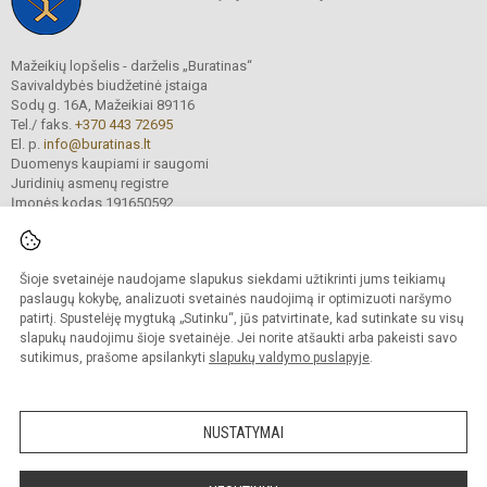
Mažeikių lopšelis - darželis „Buratinas“
Savivaldybės biudžetinė įstaiga
Sodų g. 16A, Mažeikiai 89116
Tel./ faks.
+370 443 72695
El. p.
info@buratinas.lt
Duomenys kaupiami ir saugomi
Juridinių asmenų registre
Įmonės kodas 191650592
Šioje svetainėje naudojame slapukus siekdami užtikrinti jums teikiamų
© 2024. Mažeikių lopšelis - darželis „Buratinas“. Visos teisės saugomos.
Kopijuoti turinį be raštiško įstaigos administracijos sutikimo griežtai draudžiama.
paslaugų kokybę, analizuoti svetainės naudojimą ir optimizuoti naršymo
patirtį. Spustelėję mygtuką „Sutinku“, jūs patvirtinate, kad sutinkate su visų
Prieinamumo paraiška
Slapukų valdymas
slapukų naudojimu šioje svetainėje. Jei norite atšaukti arba pakeisti savo
sutikimus, prašome apsilankyti
slapukų valdymo puslapyje
.
Sumanus būdas atnaujinti
mokyklos interneto
svetainę
NUSTATYMAI