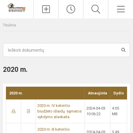
Paieška
Men
Titulinis
2020 m.
2020 m.
Atnaujinta
Dydis
2020 m. IV ketvirčio
2024-04-03
4.05
biudžeto išlaidų sąmatos
10:06:22
MB
vykdymo ataskaita
2020 m. III ketvirčio
2024-04-03
3.49