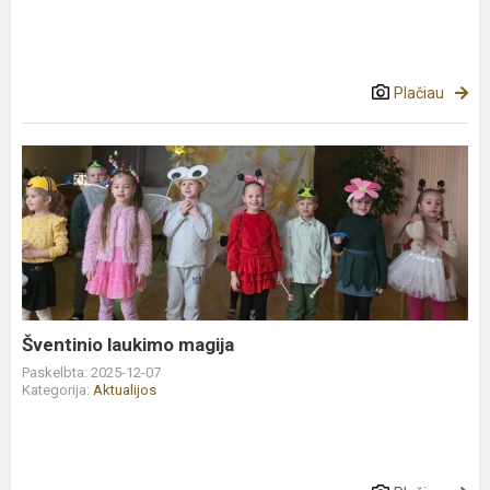
Plačiau
Šventinio
laukimo
magija
Šventinio laukimo magija
Paskelbta: 2025-12-07
Kategorija:
Aktualijos