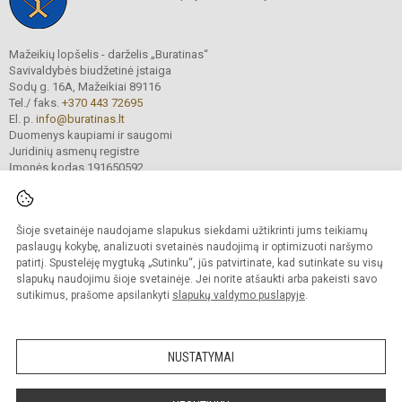
Mažeikių lopšelis - darželis „Buratinas“
Savivaldybės biudžetinė įstaiga
Sodų g. 16A, Mažeikiai 89116
Tel./ faks.
+370 443 72695
El. p.
info@buratinas.lt
Duomenys kaupiami ir saugomi
Juridinių asmenų registre
Įmonės kodas 191650592
Šioje svetainėje naudojame slapukus siekdami užtikrinti jums teikiamų
© 2024. Mažeikių lopšelis - darželis „Buratinas“. Visos teisės saugomos.
Kopijuoti turinį be raštiško įstaigos administracijos sutikimo griežtai draudžiama.
paslaugų kokybę, analizuoti svetainės naudojimą ir optimizuoti naršymo
patirtį. Spustelėję mygtuką „Sutinku“, jūs patvirtinate, kad sutinkate su visų
Prieinamumo paraiška
Slapukų valdymas
slapukų naudojimu šioje svetainėje. Jei norite atšaukti arba pakeisti savo
sutikimus, prašome apsilankyti
slapukų valdymo puslapyje
.
Sumanus būdas atnaujinti
mokyklos interneto
svetainę
NUSTATYMAI