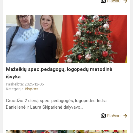
Plačiau
Mažeikių
spec.pedagogų,
logopedų
metodinė
išvyka
Mažeikių spec.pedagogų, logopedų metodinė
išvyka
Paskelbta: 2025-12-06
Kategorija:
Išvykos
Gruodžio 2 dieną spec. pedagogės, logopedės Indra
Danielienė ir Laura Skiparienė dalyvavo...
Plačiau