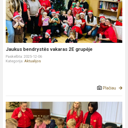
Jaukus
bendrystės
vakaras
2E
grupėje
Jaukus bendrystės vakaras 2E grupėje
Paskelbta: 2025-12-06
Kategorija:
Aktualijos
Plačiau
3a
grupės
vaikų
išvykos