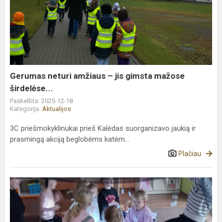
neturi
amžiaus
–
jis
gimsta
mažose
širdelėse...
Gerumas neturi amžiaus – jis gimsta mažose
širdelėse...
Paskelbta: 2025-12-18
Kategorija:
Aktualijos
3C priešmokyklinukai prieš Kalėdas suorganizavo jaukią ir
prasmingą akciją beglobėms katėm...
Plačiau
2D
grupės
kelionė
į