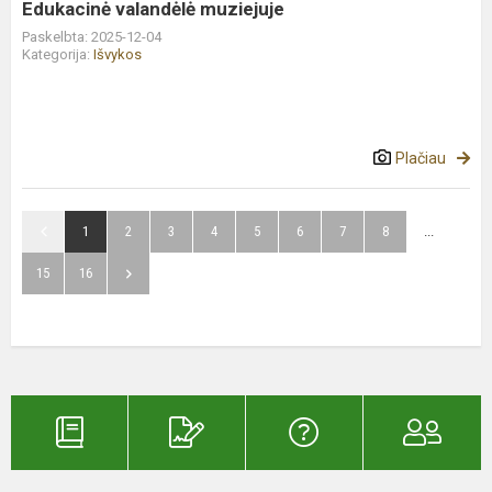
Edukacinė valandėlė muziejuje
Paskelbta: 2025-12-04
Kategorija:
Išvykos
Plačiau
1
2
3
4
5
6
7
8
...
15
16