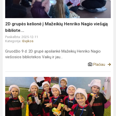
Mažeikių
Henriko
Nagio
viešąją
2D grupės kelionė į Mažeikių Henriko Nagio viešąją
bibliote...
bibliote...
Paskelbta: 2025-12-11
Kategorija:
Išvykos
Gruodžio 9 d. 2D grupė apsilankė Mažeikių Henriko Nagio
viešosios bibliotekos Vaikų ir jau...
Plačiau
3C
Kalėdos
su
futbolo
kamuoliu