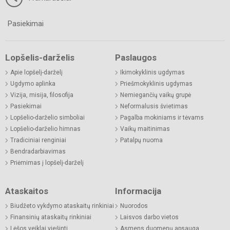
Pasiekimai
Lopšelis-darželis
Paslaugos
Apie lopšelį-darželį
Ikimokyklinis ugdymas
Ugdymo aplinka
Priešmokyklinis ugdymas
Vizija, misija, filosofija
Nemiegančių vaikų grupė
Pasiekimai
Neformalusis švietimas
Lopšelio-darželio simboliai
Pagalba mokiniams ir tėvams
Lopšelio-darželio himnas
Vaikų maitinimas
Tradiciniai renginiai
Patalpų nuoma
Bendradarbiavimas
Priėmimas į lopšelį-darželį
Ataskaitos
Informacija
Biudžeto vykdymo ataskaitų rinkiniai
Nuorodos
Finansinių ataskaitų rinkiniai
Laisvos darbo vietos
Lėšos veiklai viešinti
Asmens duomenų apsauga